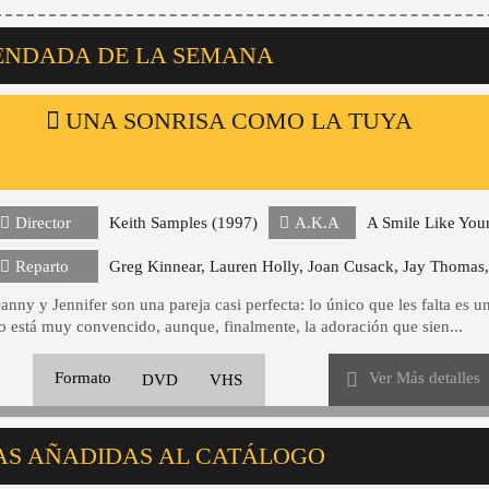
ENDADA DE LA SEMANA
UNA SONRISA COMO LA TUYA
Director
Keith Samples (1997)
A.K.A
A Smile Like You
Reparto
Greg Kinnear, Lauren Holly, Joan Cusack, Jay Thomas,
anny y Jennifer son una pareja casi perfecta: lo único que les falta es u
o está muy convencido, aunque, finalmente, la adoración que sien...
Ver Más detalles
Formato
DVD
VHS
AS AÑADIDAS AL CATÁLOGO