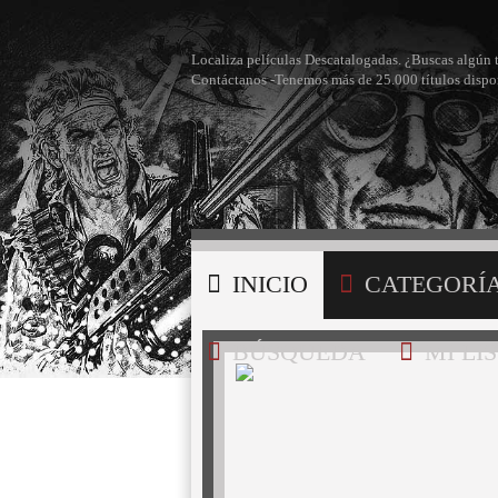
Localiza películas Descatalogadas. ¿Buscas algún 
Contáctanos -Tenemos más de 25.000 títulos dispo
INICIO
CATEGORÍ
BÚSQUEDA
MI LI