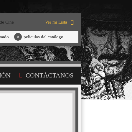
 de Cine
Ver mi Lista
onado
películas del catálogo
0
IÓN
CONTÁCTANOS