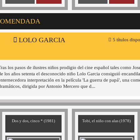
ECOMENDADA
LOLO GARCIA
5 títulos disp
Tras los pasos de ilustres niños prodigio del cine español tales como Jose
de los años setenta el desconocido niño Lolo Garcia consiguió encandil
enternecedora interpretación en la película 'La guerra de papá', una come
dramáticos, dirigida por Antonio Mercero que d...
Dos y dos, cinco * (1981)
Tobi, el niño con alas (1978)