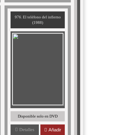
976. El teléfono del infierno
(1988)
Disponible solo en DVD
Detalles
Añadir