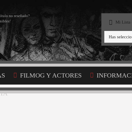
título no reseñado?
nibles!
Mi Lista
Has selecci
AS
FILMOG Y ACTORES
INFORMAC
STA