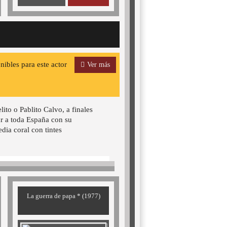
onibles para este actor
Ver más
lito o Pablito Calvo, a finales
ar a toda España con su
dia coral con tintes
La guerra de papa * (1977)