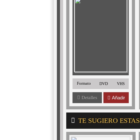
Formato
DVD
VHS
Detalles
Añadir
TE SUGIERO ESTA