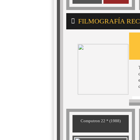
FILMOGRAFÍA R
Computron 22 * (1988)