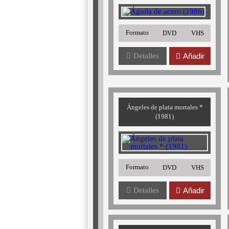
Formato
DVD
VHS
Detalles
Añadir
Ángeles de plata mortales *
(1981)
Formato
DVD
VHS
Detalles
Añadir