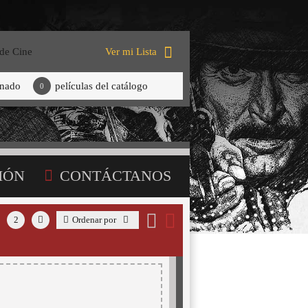
 de Cine
Ver mi Lista
onado
películas del catálogo
0
IÓN
CONTÁCTANOS
2
Ordenar por