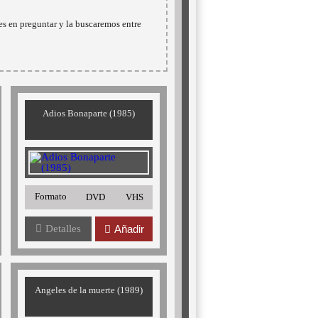
es en preguntar y la buscaremos entre
Adios Bonaparte (1985)
Formato
DVD
VHS
Detalles
Añadir
Angeles de la muerte (1989)