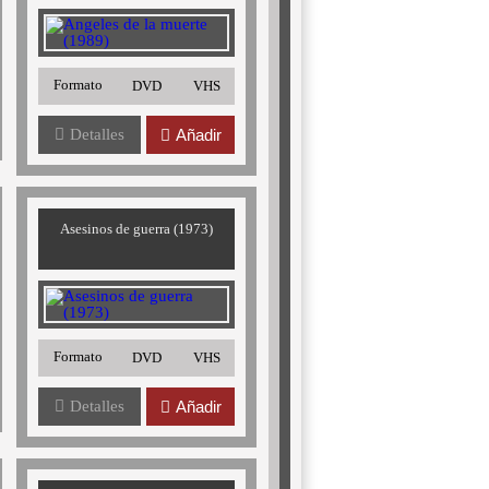
Formato
DVD
VHS
Detalles
Añadir
Asesinos de guerra (1973)
Formato
DVD
VHS
Detalles
Añadir