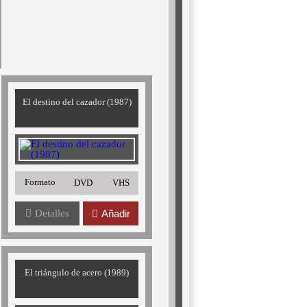
El destino del cazador (1987)
Formato
DVD
VHS
Detalles
Añadir
El triángulo de acero (1989)