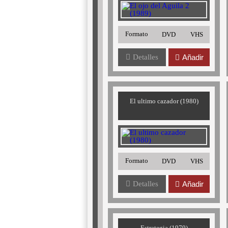
Formato
DVD
VHS
Detalles
Añadir
El ultimo cazador (1980)
Formato
DVD
VHS
Detalles
Añadir
Estrategia (1979)