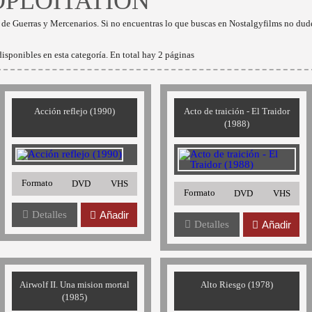
PLOITATION
 de Guerras y Mercenarios. Si no encuentras lo que buscas en Nostalgyfilms no dud
isponibles en esta categoría. En total hay 2 páginas
Acción reflejo (1990)
Acto de traición - El Traidor
(1988)
Formato
DVD
VHS
Formato
DVD
VHS
Detalles
Añadir
Detalles
Añadir
Airwolf II. Una mision mortal
Alto Riesgo (1978)
(1985)