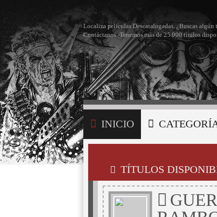
Localiza películas Descatalogadas. ¿Buscas algún 
Contáctanos -Tenemos más de 25.000 títulos dispo
INICIO
CATEGORÍ
BÚSQUEDA
MI LI
TÍTULOS DISPONIB
GUER