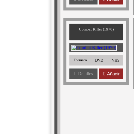
Combat Killer (1970)
Formato
DVD
VHS
Detalles
Añadir