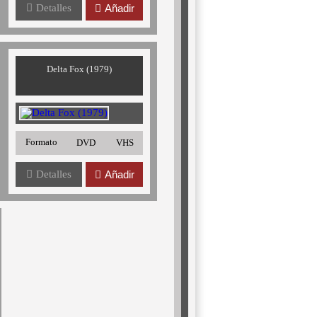
Detalles
Añadir
Delta Fox (1979)
Formato
DVD
VHS
Detalles
Añadir