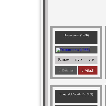
Destructores (1986)
Formato
DVD
VHS
Detalles
Añadir
El ojo del Aguila 2 (1989)