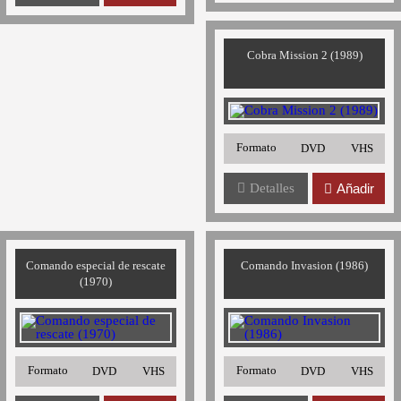
Cobra Mission 2 (1989)
Formato
DVD
VHS
Detalles
Añadir
Comando especial de rescate
Comando Invasion (1986)
(1970)
Formato
Formato
DVD
VHS
DVD
VHS