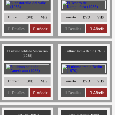
Formato
Formato
DVD
VHS
DVD
VHS
Detalles
Añadir
Detalles
Añadir
El ultimo soldado Amerícano
El ultimo tren a Berlin (1970)
(1988)
Formato
Formato
DVD
VHS
DVD
VHS
Detalles
Añadir
Detalles
Añadir
Fast Gun (1987)
Final Reprisal (1988)