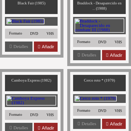
Black Fair (1985)
Braddock - Desaparecido en
... (1988)
Formato
DVD
VHS
Formato
DVD
VHS
Detalles
Añadir
Detalles
Añadir
Camboya Express (1982)
Cerco roto * (1979)
Formato
DVD
VHS
Formato
DVD
VHS
Detalles
Añadir
Detalles
Añadir