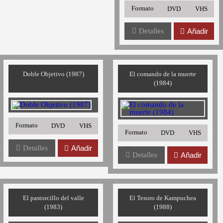
Formato
DVD
VHS
Detalles
Añadir
Doble Objetivo (1987)
El comando de la muerte
(1984)
Formato
DVD
VHS
Formato
DVD
VHS
Detalles
Añadir
Detalles
Añadir
El pastorcillo del valle
El Tesoro de Kampuchea
(1983)
(1988)