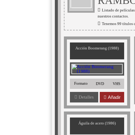
RAMBO
Listado de películas
nuestros contactos.
Tenemos 99 títulos d
Acción Boomerang (1988)
Formato
DVD
VHS
Detalles
Añadir
Águila de acero (1986)