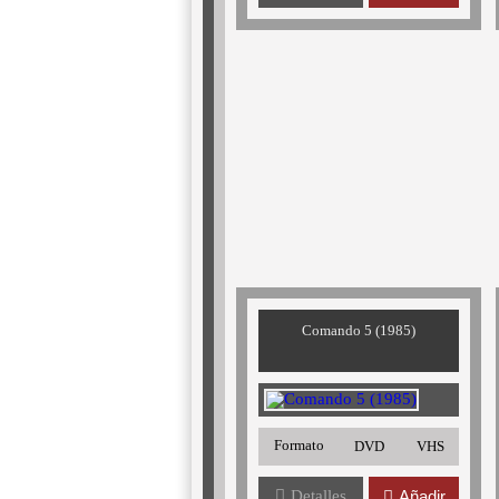
Comando 5 (1985)
Formato
DVD
VHS
Detalles
Añadir