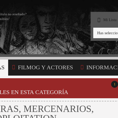
título no reseñado?
nibles!
Mi Lista
Has selecci
AS
FILMOG Y ACTORES
INFORMAC
STA
1
LES EN ESTA CATEGORÍA
RAS, MERCENARIOS,