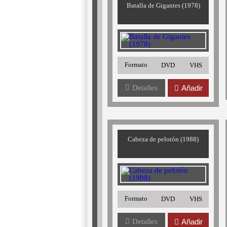
Batalla de Gigantes (1978)
Formato
DVD
VHS
Detalles
Añadir
Cabeza de pelotón (1988)
Formato
DVD
VHS
Detalles
Añadir