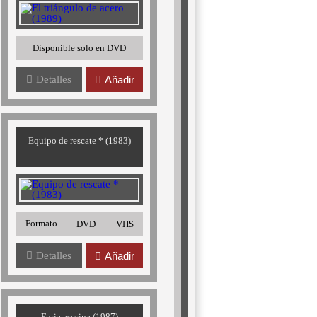
Disponible solo en DVD
Detalles
Añadir
Equipo de rescate * (1983)
Formato
DVD
VHS
Detalles
Añadir
Furia asesina (1987)