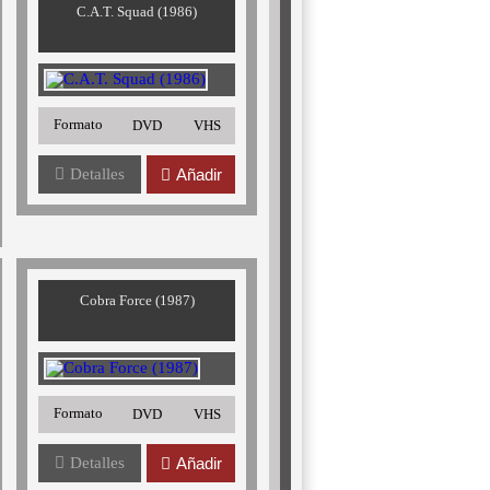
C.A.T. Squad (1986)
Formato
DVD
VHS
Detalles
Añadir
Cobra Force (1987)
Formato
DVD
VHS
Detalles
Añadir