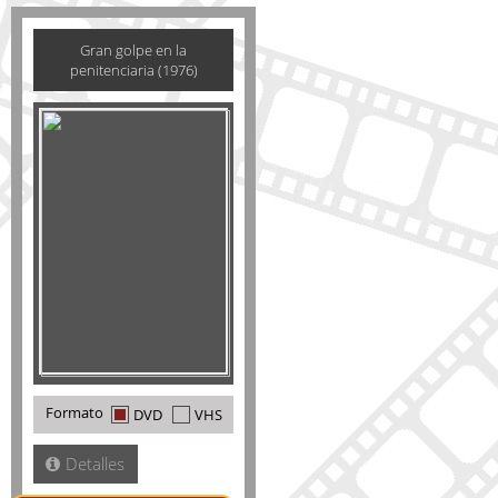
Gran golpe en la
penitenciaria (1976)
Formato
DVD
VHS
Detalles