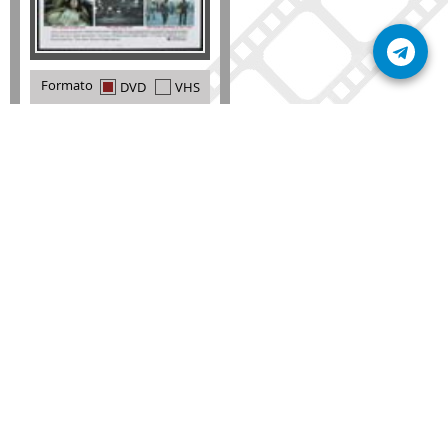
Formato
DVD
VHS
Detalles
AÑADIR
SÚSCRIBETE A NUESTRO BOLETÍN
Mantente informado sobre las últimas nosvedades
de nuestra web.