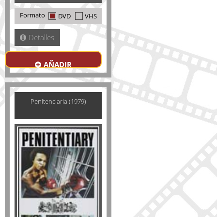
Formato
DVD
VHS
Detalles
AÑADIR
Penitenciaria (1979)