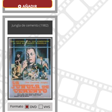
AÑADIR
Jungla de cemento (1982)
Formato
DVD
VHS