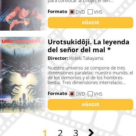
para convocar al Chojin, el Señ...
Formato
DVD
VHS
AÑADIR
Urotsukidôji. La leyenda
del señor del mal *
Director:
Hideki Takayama
Nuestro universo se compone de tres
dimensiones paralelas: nuestro mundo, el
de los demonios y el de los hombres-
bestia. Tres dimensiones interrelacio...
Formato
DVD
VHS
AÑADIR
1
2
3