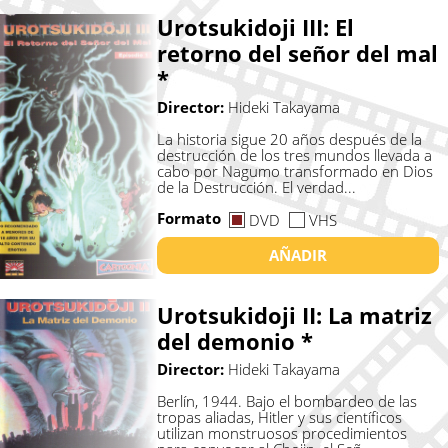
Urotsukidoji III: El
retorno del señor del mal
*
Director:
Hideki Takayama
La historia sigue 20 años después de la
destrucción de los tres mundos llevada a
cabo por Nagumo transformado en Dios
de la Destrucción. El verdad...
Formato
DVD
VHS
AÑADIR
Urotsukidoji II: La matriz
del demonio *
Director:
Hideki Takayama
Berlín, 1944. Bajo el bombardeo de las
tropas aliadas, Hitler y sus científicos
utilizan monstruosos procedimientos