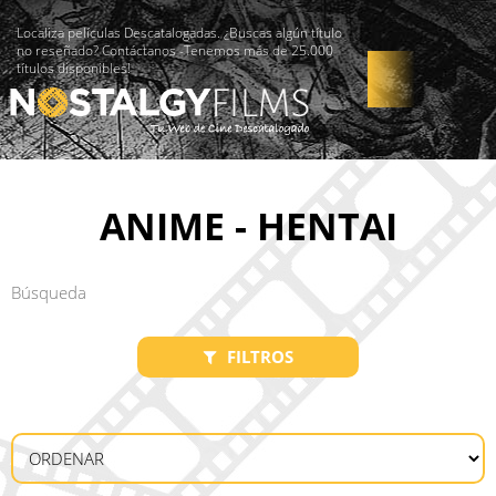
Localiza películas Descatalogadas. ¿Buscas algún título
no reseñado? Contáctanos -Tenemos más de 25.000
títulos disponibles!
ANIME - HENTAI
FILTROS