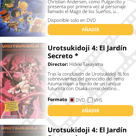
Christian Andersen, como Pulgarcito y
presenta por primera vez al personaje
llamado el Mago de los Sueños, u...
Disponible solo en DVD
AÑADIR
Urotsukidoji 4: El Jardí­n
Secreto *
Director:
Hideki Takayama
Tras la conclusión de Urotsukidoji III, los
sobrevivientes del genocidio del reino
Azuma viajan a bordo de un tanque
futurista con Osaka como destino...
Formato
DVD
VHS
AÑADIR
Urotsukidoji 4: El Jardí­n