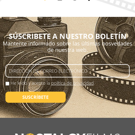
SÚSCRIBETE A NUESTRO BOLETÍN
Mantente informado sobre las últimas nosvedades
de nuestra web.
He leído y acepto la
política de privacidad
.
SUSCRÍBETE