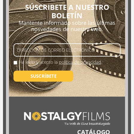
SÚSCRIBETE A NUESTRO
BOLETÍN
Mantente informado sobre las últimas
nosvedades de nuestra web.
He leído y acepto la
política de privacidad
.
SUSCRÍBETE
CATÁLOGO