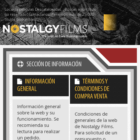
Localiza películas Descatalogadas. ¿Buscas algún título
no reseñado? Contáctanos -Tenemos más de 25.000
títulos disponibles!
SECCIÓN DE INFORMACIÓN
INFORMACIÓN
TÉRMINOS Y
GENERAL
CONDICIONES DE
COMPRA VENTA
Información general
sobre la web y su
Condiciones de
funcionamiento. Se
generales de la web
recomienda su
de Nostalgy Films.
lectura para realizar
Para solicitud de un
un pedido.
presupuesto o