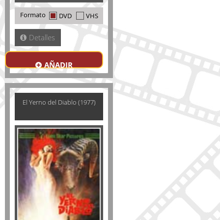
Formato
DVD
VHS
Detalles
AÑADIR
El Yerno del Diablo (1977)