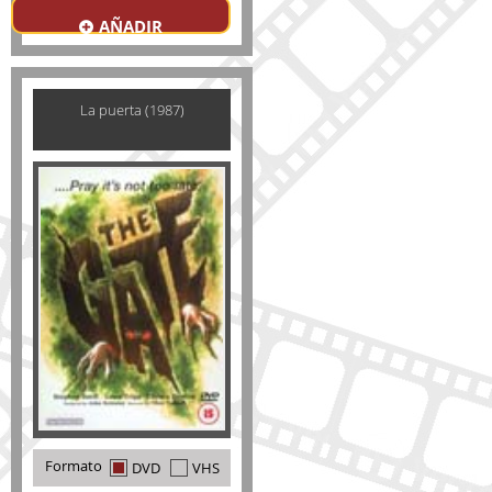
AÑADIR
La puerta (1987)
Formato
DVD
VHS