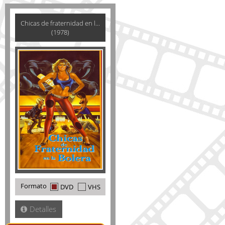
Chicas de fraternidad en l...
(1978)
Formato
DVD
VHS
Detalles