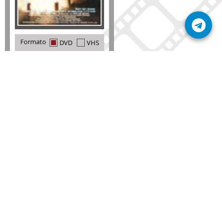
Formato
DVD
VHS
Detalles
AÑADIR
SÚSCRIBETE A NUESTRO BOLETÍN
Mantente informado sobre las últimas nosvedades
de nuestra web.