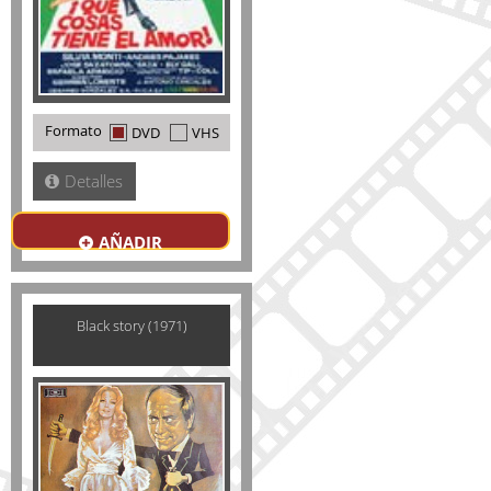
Formato
DVD
VHS
Detalles
AÑADIR
Black story (1971)