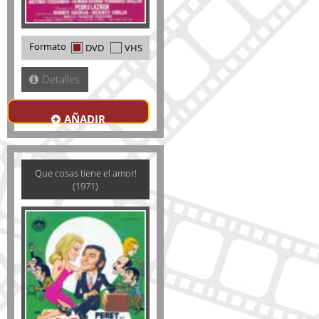
Formato
DVD
VHS
Detalles
AÑADIR
Que cosas tiene el amor!
(1971)