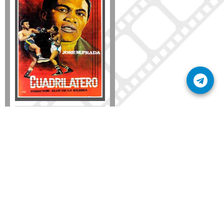
Formato
DVD
VHS
Detalles
AÑADIR