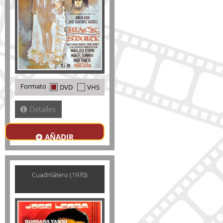
Formato
DVD
VHS
Detalles
AÑADIR
Cuadrilátero (1970)