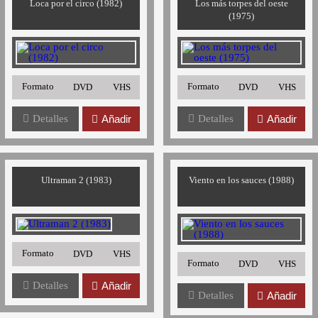
Loca por el circo (1982)
Los más torpes del oeste
(1975)
Formato
Formato
DVD
VHS
DVD
VHS
Detalles
Añadir
Detalles
Añadir
Ultraman 2 (1983)
Viento en los sauces (1988)
Formato
DVD
VHS
Formato
DVD
VHS
Detalles
Añadir
Detalles
Añadir