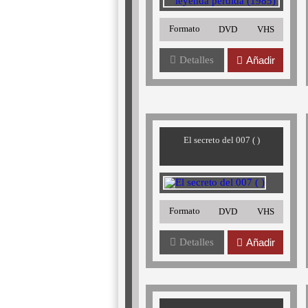
Formato
DVD
VHS
Detalles
Añadir
El secreto del 007 ( )
Formato
DVD
VHS
Detalles
Añadir