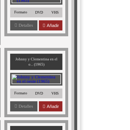
Formato
DVD
VHS
Detalles
Añadir
Johnny y Clementina en el
o... (1965)
Formato
DVD
VHS
Detalles
Añadir