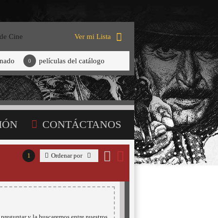
 de Cine
Ver mi Lista
onado
películas del catálogo
0
IÓN
CONTÁCTANOS
1
Ordenar por
 preguntar y la buscaremos entre nuestros