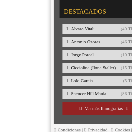
DESTACADOS
Alvaro Vitali
(40 Tí
Antonio Ozores
(46 Tí
Jorge Porcel
(10 Tí
Cicciolina (Ilona Staller)
(15 Tí
Lolo Garcia
(5 Tí
Spencer Hill Manía
(86 Tí
Ver más filmografías
Condiciones
|
Privacidad
|
Cookies
|