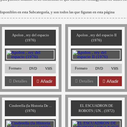
isponibles en esta Subcategoría, y son todos las que figuran en esta página
Apolon , rey del espacio
Apolon , rey del espacio II
(1976)
(1976)
Formato
Formato
DVD
VHS
DVD
VHS
Detalles
Añadir
Detalles
Añadir
Cinderella (la Historia De ...
EL ESCUADRON DE
(1976)
ROBOTS | UN... (1972)