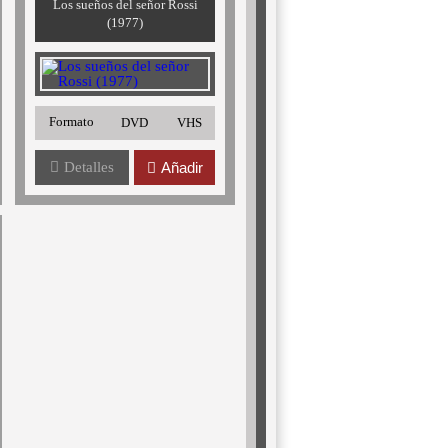
Los sueños del señor Rossi
(1977)
Formato
DVD
VHS
Detalles
Añadir