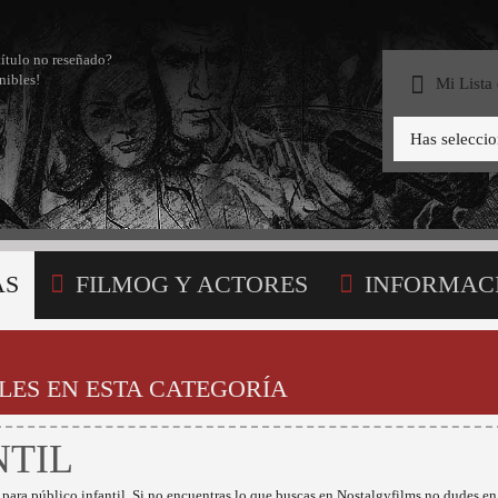
título no reseñado?
nibles!
Mi Lista
Has selecci
AS
FILMOG Y ACTORES
INFORMAC
STA
LES EN ESTA CATEGORÍA
NTIL
 para público infantil. Si no encuentras lo que buscas en Nostalgyfilms no dudes en