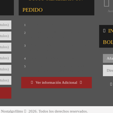
PEDIDO
Ace
Consulta nuestro catálogo
tulos)
1
I
Selecciona los títulos que te interesan
2
tulos)
para crear tu lista de consultas
BO
Revisa tu lista y rellena el formulario
3
tulos)
con tus datos
Envíanos tu lista de consultas
tulos)
Aña
4
Te mandaremos el detalle del pedido
5
tulos)
con precios y condiciones de pago
tulos)
Ver información Adicional
 Nostalgyfilms
2026. Todos los derechos reservados.