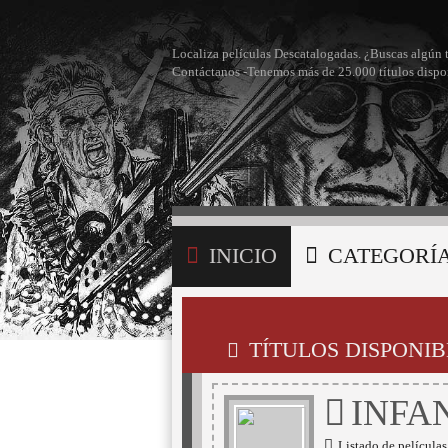
Localiza películas Descatalogadas. ¿Buscas algún 
Contáctanos -Tenemos más de 25.000 títulos dispo
INICIO
CATEGORÍ
BÚSQUEDA
MI LI
TÍTULOS DISPONIB
INFA
Listado de películas