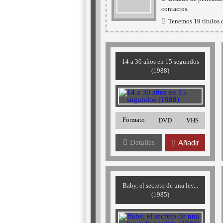
contactos.
Tenemos 19 títulos d
14 a 30 años en 15 segundos
(1988)
Formato
DVD
VHS
Detalles
Añadir
Baby, el secreto de una ley...
(1985)