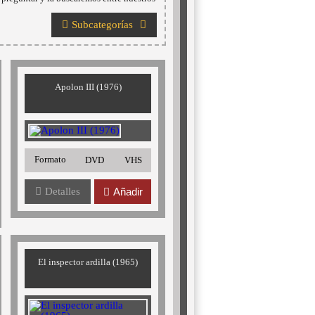
Subcategorías
Apolon III (1976)
Formato
DVD
VHS
Detalles
Añadir
El inspector ardilla (1965)