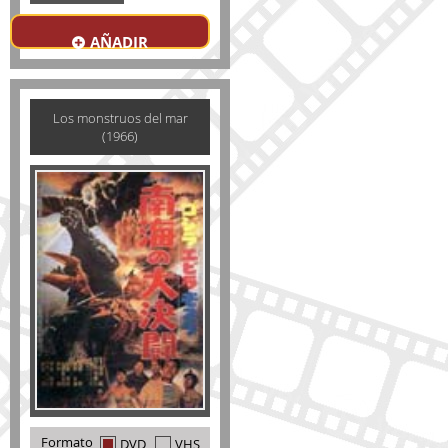
AÑADIR
Los monstruos del mar
(1966)
Formato
DVD
VHS