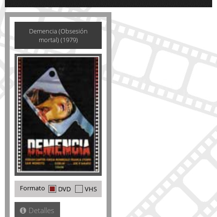
Demencia (Obsesión
mortal) (1979)
Formato
DVD
VHS
Detalles