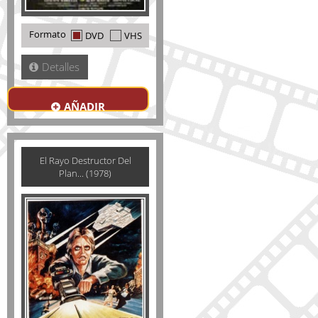
Formato
DVD
VHS
Detalles
AÑADIR
El Rayo Destructor Del
Plan... (1978)