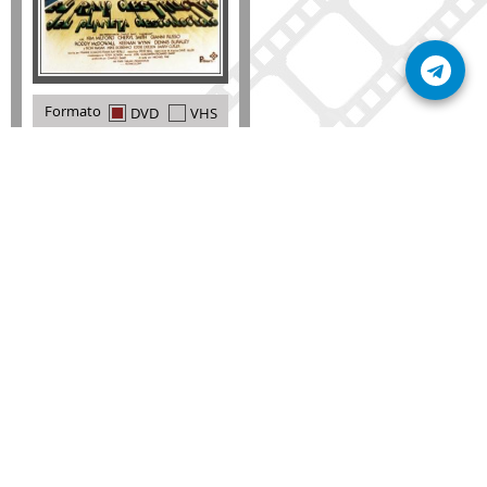
Formato
DVD
VHS
Detalles
AÑADIR
SÚSCRIBETE A NUESTRO BOLETÍN
Mantente informado sobre las últimas nosvedades
de nuestra web.