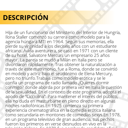
DESCRIPCIÓN
Hija de un funcionario del Ministerio del Interior de Hungría,
Ilona Staller comenzó su carrera como modelo para la
agencia húngara MTI en 1964. Según sus memorias, ella
pierde su virginidad a los dieciséis años con un estudiante
africano. Ávida aventurera, se casó en 1971 con un cliente
de su hotel, Salvatore Mercuri, un empresario 25 años
mayor. La pareja se mudó a Milán en Italia pero se
divorciaron rápidamente. Tras obtener la naturalización a
través de este matrimonio, fue a Roma, donde se convirtió
en modelo y actriz bajo el seudónimo de Elena Mercury,
pero no triunfo.Trabaja como modelo erótica y se le
confía un programa de radio llamado ¿Quieres dormir
conmigo? donde aborda por primera vez en Italia la cuestión
de la sexualidad. En el contexto de este programa, adopta el
apodo de "Cicciolina". Para mantener el interés del público,
ella no duda en masturbarse en pleno directo en algunas
noches radiofónicas.En 1975 comienza su primera
experiencia cinematográfica en la comedia erótica italiana
como secundaria en montones de comedias sexys.En 1978,
en un programa televisivo de gran audiencia, sus pechos
fueron los primeros en verse desnudos en vivo en la