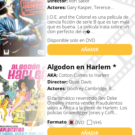
Director:
Ron Satlof
Actores:
Gary Kasper, Terence...
J.O.E. and the Colonel es una película de
ciencia ficción de serie B que es tan mala
que es buena. La película trata sobre un
clon perfecto del ej�...
Disponible solo en DVD
AÑADIR
Algodon en Harlem *
AKA:
Cotton Comes to Harlem
Director:
Ossie Davis
Actores:
Godfrey Cambridge, R...
El carismático reverendo Rev Deke
O'malley intenta vender fraudulentos
viajes a África a la gente de Harlem. Los
policías Gravedigger Jones y Coffi...
Formato
DVD
VHS
AÑADIR