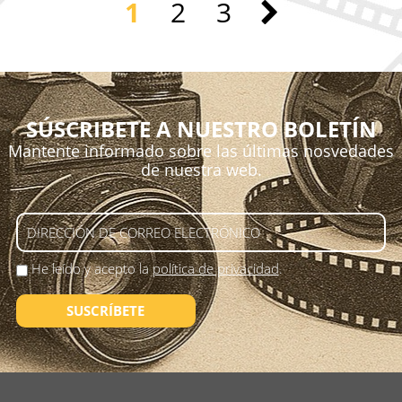
1
2
3
SÚSCRIBETE A NUESTRO BOLETÍN
Mantente informado sobre las últimas nosvedades
de nuestra web.
He leído y acepto la
política de privacidad
.
SUSCRÍBETE