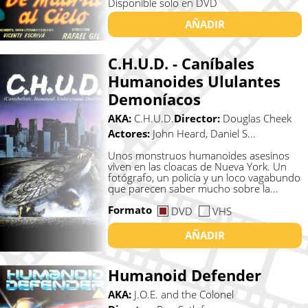
Disponible solo en DVD
AÑADIR
C.H.U.D. - Caníbales
Humanoides Ululantes
Demoníacos
AKA:
C.H.U.D.
Director:
Douglas Cheek
Actores:
John Heard, Daniel S...
Unos monstruos humanoides asesinos
viven en las cloacas de Nueva York. Un
fotógrafo, un policía y un loco vagabundo
que parecen saber mucho sobre la...
Formato
DVD
VHS
AÑADIR
Humanoid Defender
AKA:
J.O.E. and the Colonel