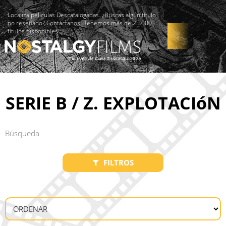
Localiza películas Descatalogadas. ¿Buscas algún título
no reseñado? Contáctanos -Tenemos más de 25.000
títulos disponibles!
SERIE B / Z. EXPLOTACIóN
FILTROS