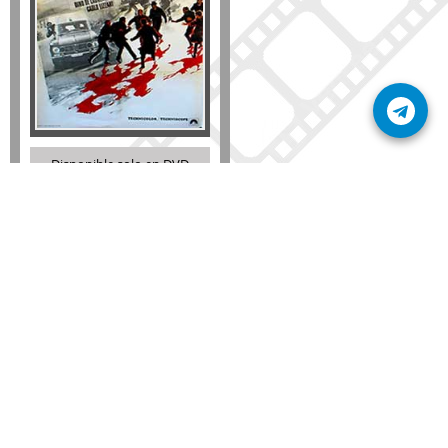
Disponible solo en DVD
Detalles
AÑADIR
SÚSCRIBETE A NUESTRO BOLETÍN
Mantente informado sobre las últimas nosvedades