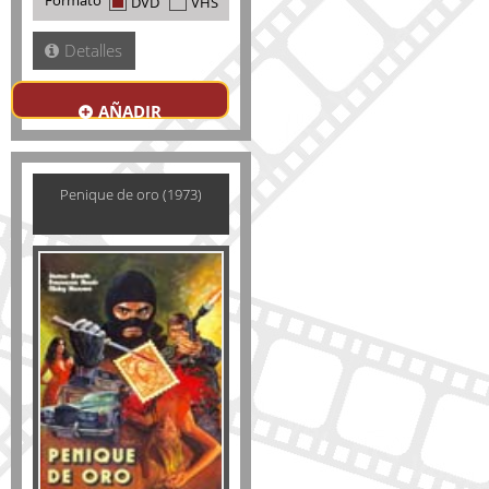
Formato
DVD
VHS
Detalles
AÑADIR
Penique de oro (1973)