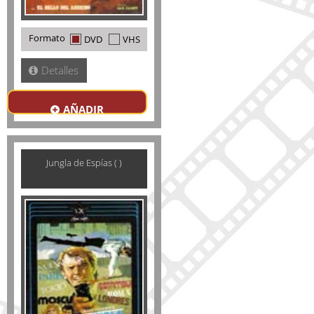
Formato
DVD
VHS
Detalles
AÑADIR
Jungla de Espías ( )