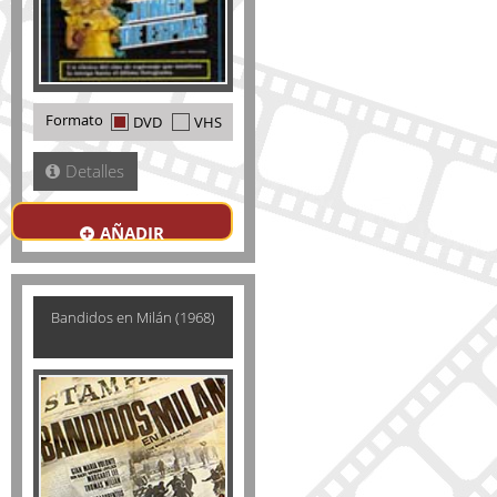
Formato
DVD
VHS
Detalles
AÑADIR
Bandidos en Milán (1968)