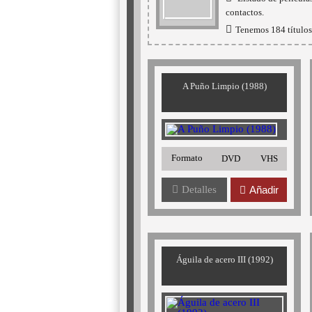
contactos.
Tenemos 184 títulos 
A Puño Limpio (1988)
Formato
DVD
VHS
Detalles
Añadir
Águila de acero III (1992)