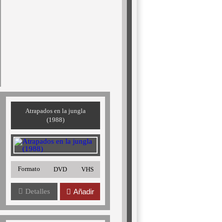
Atrapados en la jungla
(1988)
Formato
DVD
VHS
Detalles
Añadir