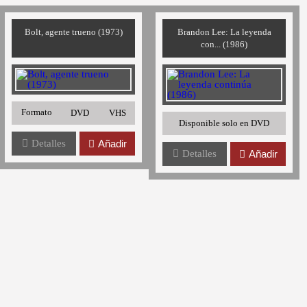
Bolt, agente trueno (1973)
Brandon Lee: La leyenda
con... (1986)
Formato
DVD
VHS
Disponible solo en DVD
Detalles
Añadir
Detalles
Añadir