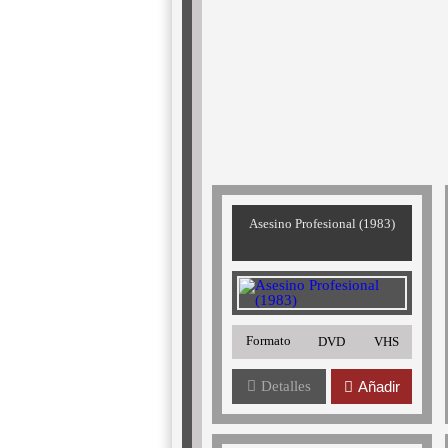
Asesino Profesional (1983)
Formato
DVD
VHS
Detalles
Añadir