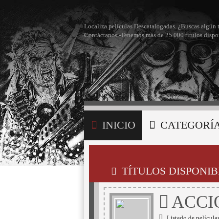
Localiza películas Descatalogadas. ¿Buscas algún 
Contáctanos -Tenemos más de 25.000 títulos dispo
INICIO
CATEGORÍ
BÚSQUEDA
MI LI
TÍTULOS DISPONIB
ACCI
Listado de películas