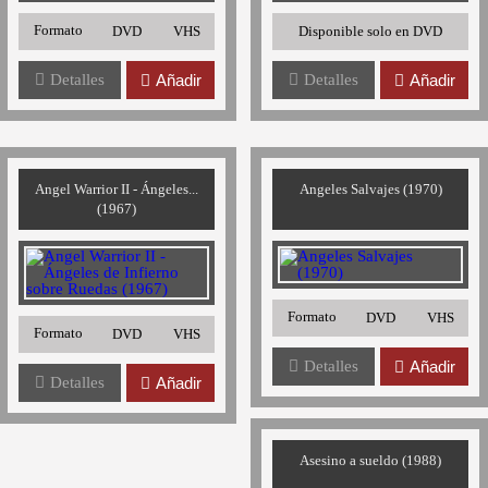
Formato
DVD
VHS
Disponible solo en DVD
Detalles
Añadir
Detalles
Añadir
Angel Warrior II - Ángeles...
Angeles Salvajes (1970)
(1967)
Formato
DVD
VHS
Formato
DVD
VHS
Detalles
Añadir
Detalles
Añadir
Asesino a sueldo (1988)