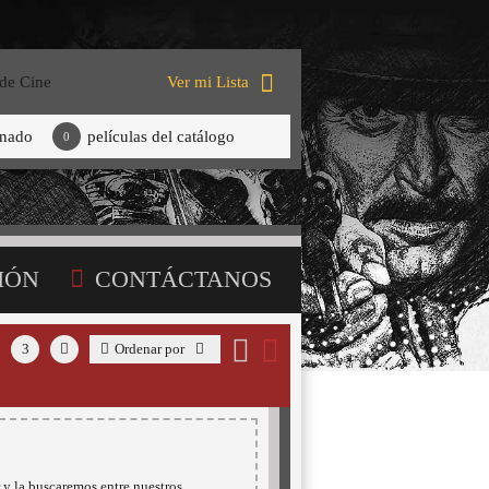
 de Cine
Ver mi Lista
onado
películas del catálogo
0
IÓN
CONTÁCTANOS
3
Ordenar por
 y la buscaremos entre nuestros