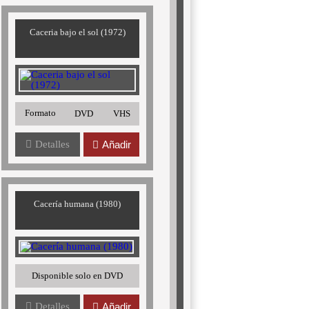
Caceria bajo el sol (1972)
Formato
DVD
VHS
Detalles
Añadir
Cacería humana (1980)
Disponible solo en DVD
Detalles
Añadir