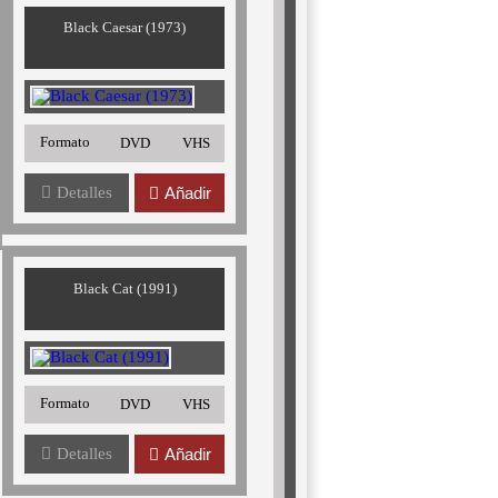
Black Caesar (1973)
Formato
DVD
VHS
Detalles
Añadir
Black Cat (1991)
Formato
DVD
VHS
Detalles
Añadir