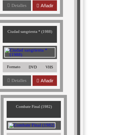
Detalles
Añadir
Ciudad sangrienta * (1988)
Formato
DVD
VHS
Detalles
Añadir
Combate Final (1982)