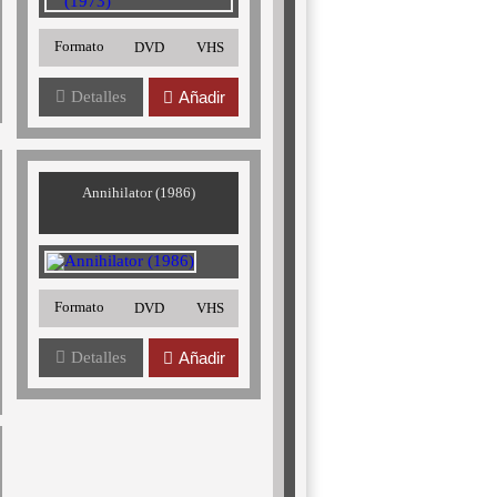
Formato
DVD
VHS
Detalles
Añadir
Annihilator (1986)
Formato
DVD
VHS
Detalles
Añadir