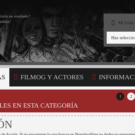
título no reseñado?
nibles!
Mi Lista
Has selecci
AS
FILMOG Y ACTORES
INFORMAC
STA
1
2
LES EN ESTA CATEGORÍA
ÓN
 de Acción. Si no encuentras lo que buscas en Nostalgyfilms no dudes en preguntar