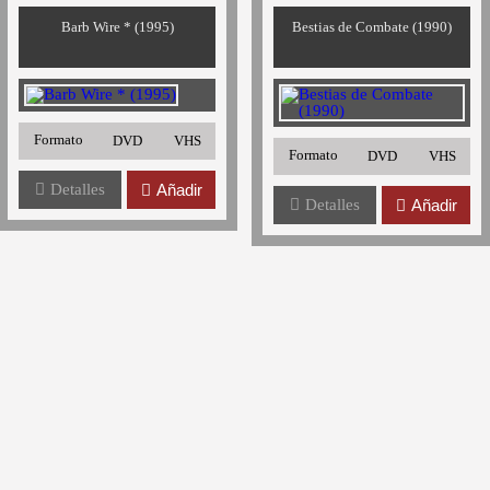
Barb Wire * (1995)
Bestias de Combate (1990)
Formato
DVD
VHS
Formato
DVD
VHS
Detalles
Añadir
Detalles
Añadir