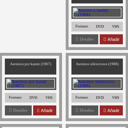
Formato
DVD
VHS
Detalles
Añadir
Asesinos por karate (1967)
Asesinos silenciosos (1988)
Formato
Formato
DVD
VHS
DVD
VHS
Detalles
Añadir
Detalles
Añadir