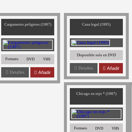
Cargamento peligroso (1987)
Caza legal (1995)
Disponible solo en DVD
Formato
DVD
VHS
Detalles
Añadir
Detalles
Añadir
Chicago en rojo * (1987)
Formato
DVD
VHS