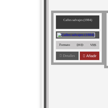
Calles salvajes (1984)
Formato
DVD
VHS
Detalles
Añadir