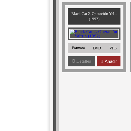
Black Cat 2. Operación Yel...
(1992)
Formato
DVD
VHS
Detalles
Añadir