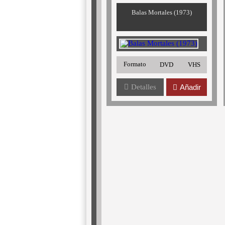
Balas Mortales (1973)
Formato
DVD
VHS
Detalles
Añadir