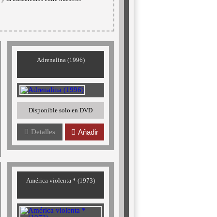
Adrenalina (1996)
Disponible solo en DVD
Detalles
Añadir
América violenta * (1973)