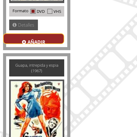
Formato
DVD
VHS
Detalles
AÑADIR
Guapa, intrepida y espia
(1967)