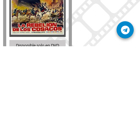
Disponible solo en DVD
Detalles
AÑADIR
SÚSCRIBETE A NUESTRO BOLETÍN
Mantente informado sobre las últimas nosvedades
de nuestra web.