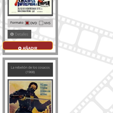
Formato
DVD
VHS
Detalles
AÑADIR
La rebelión de los cosacos
(1968)