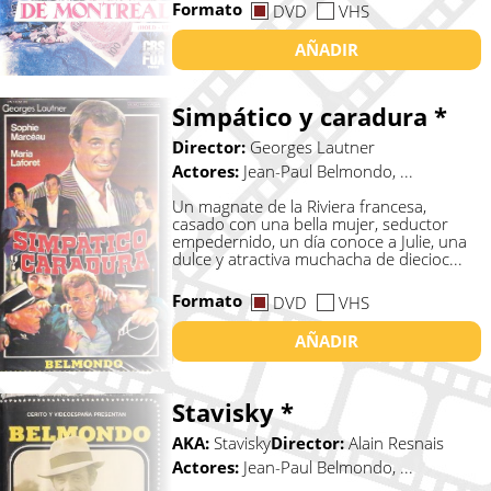
Formato
DVD
VHS
AÑADIR
Simpático y caradura *
Director:
Georges Lautner
Actores:
Jean-Paul Belmondo, ...
Un magnate de la Riviera francesa,
casado con una bella mujer, seductor
empedernido, un día conoce a Julie, una
dulce y atractiva muchacha de diecioc...
Formato
DVD
VHS
AÑADIR
Stavisky *
AKA:
Stavisky
Director:
Alain Resnais
Actores:
Jean-Paul Belmondo, ...