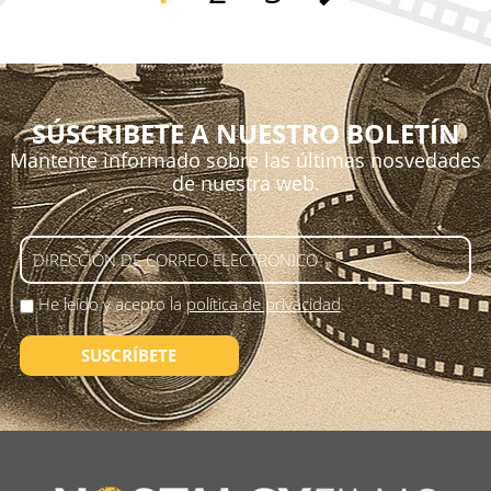
SÚSCRIBETE A NUESTRO BOLETÍN
Mantente informado sobre las últimas nosvedades
de nuestra web.
He leído y acepto la
política de privacidad
.
SUSCRÍBETE