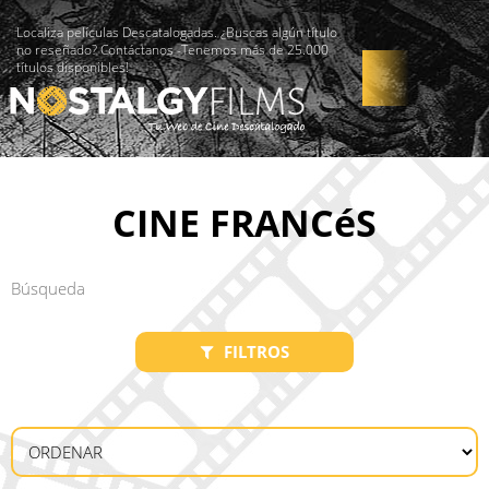
Localiza películas Descatalogadas. ¿Buscas algún título
no reseñado? Contáctanos -Tenemos más de 25.000
títulos disponibles!
CINE FRANCéS
FILTROS