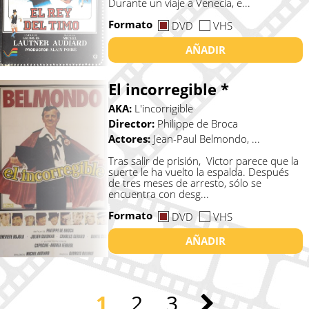
Durante un viaje a Venecia, e...
Formato
DVD
VHS
AÑADIR
El incorregible *
AKA:
L'incorrigible
Director:
Philippe de Broca
Actores:
Jean-Paul Belmondo, ...
Tras salir de prisión, Victor parece que la
suerte le ha vuelto la espalda. Después
de tres meses de arresto, sólo se
encuentra con desg...
Formato
DVD
VHS
AÑADIR
1
2
3