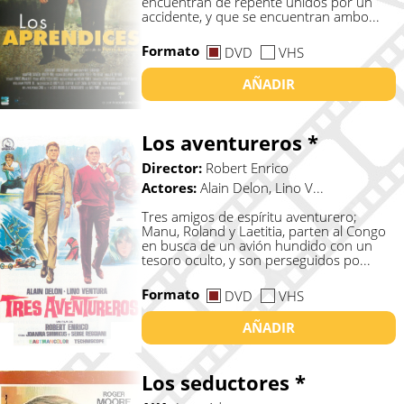
encuentran de repente unidos por un
accidente, y que se encuentran ambo...
Formato
DVD
VHS
AÑADIR
Los aventureros *
Director:
Robert Enrico
Actores:
Alain Delon, Lino V...
Tres amigos de espíritu aventurero;
Manu, Roland y Laetitia, parten al Congo
en busca de un avión hundido con un
tesoro oculto, y son perseguidos po...
Formato
DVD
VHS
AÑADIR
Los seductores *