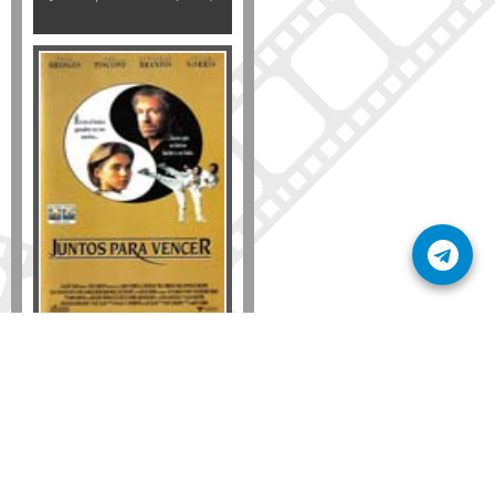
Formato
DVD
VHS
Detalles
AÑADIR