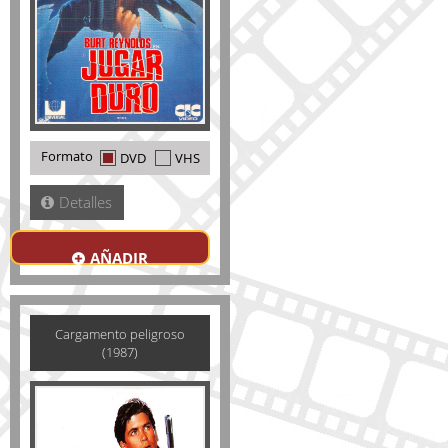
Formato
DVD
VHS
Detalles
AÑADIR
Cargamento peligroso
(1987)