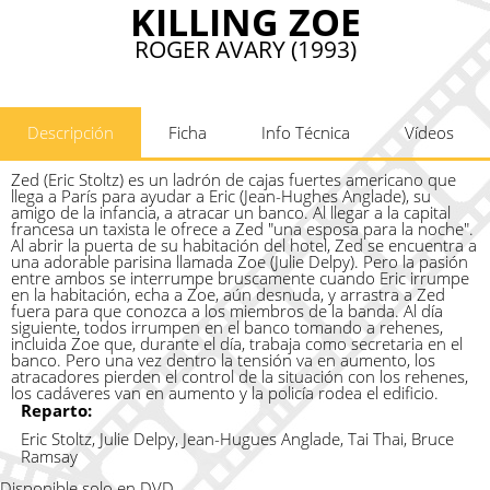
KILLING ZOE
ROGER AVARY (1993)
Descripción
Ficha
Info Técnica
Vídeos
Zed (Eric Stoltz) es un ladrón de cajas fuertes americano que
llega a París para ayudar a Eric (Jean-Hughes Anglade), su
amigo de la infancia, a atracar un banco. Al llegar a la capital
francesa un taxista le ofrece a Zed "una esposa para la noche".
Al abrir la puerta de su habitación del hotel, Zed se encuentra a
una adorable parisina llamada Zoe (Julie Delpy). Pero la pasión
entre ambos se interrumpe bruscamente cuando Eric irrumpe
en la habitación, echa a Zoe, aún desnuda, y arrastra a Zed
fuera para que conozca a los miembros de la banda. Al día
siguiente, todos irrumpen en el banco tomando a rehenes,
incluida Zoe que, durante el día, trabaja como secretaria en el
banco. Pero una vez dentro la tensión va en aumento, los
atracadores pierden el control de la situación con los rehenes,
los cadáveres van en aumento y la policía rodea el edificio.
Reparto:
Eric Stoltz, Julie Delpy, Jean-Hugues Anglade, Tai Thai, Bruce
Ramsay
Disponible solo en DVD