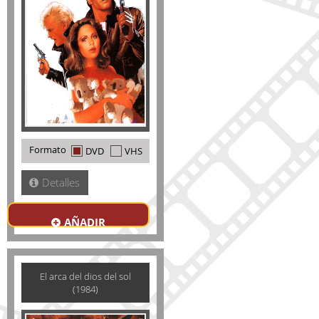
Formato
DVD
VHS
Detalles
AÑADIR
El arca del dios del sol
(1984)