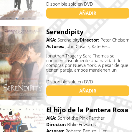
Disponible solo en DVD
AÑADIR
Serendipity
AKA:
Serendipity
Director:
Peter Chelsom
Actores:
John Cusack, Kate Be...
Jonathan Tragar y Sara Thomas se
conocen casualmente una navidad de
compras por Nueva York. A pesar de que
tienen pareja, ambos mantienen un
romántic...
Disponible solo en DVD
AÑADIR
El hijo de la Pantera Rosa
AKA:
Son of the Pink Panther
Director:
Blake Edwards
Actores:
Roberto Benigni, Her...