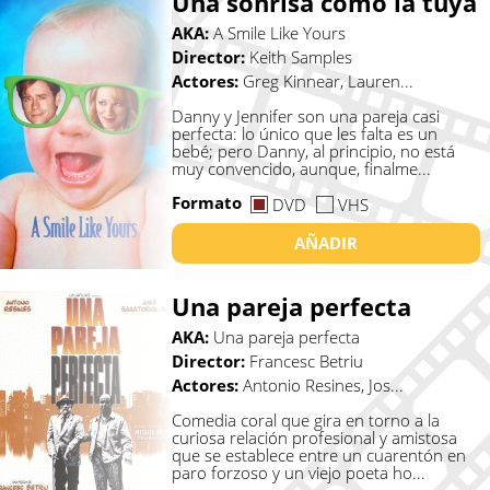
Una sonrisa como la tuya
AKA:
A Smile Like Yours
Director:
Keith Samples
Actores:
Greg Kinnear, Lauren...
Danny y Jennifer son una pareja casi
perfecta: lo único que les falta es un
bebé; pero Danny, al principio, no está
muy convencido, aunque, finalme...
Formato
DVD
VHS
AÑADIR
Una pareja perfecta
AKA:
Una pareja perfecta
Director:
Francesc Betriu
Actores:
Antonio Resines, Jos...
Comedia coral que gira en torno a la
curiosa relación profesional y amistosa
que se establece entre un cuarentón en
paro forzoso y un viejo poeta ho...