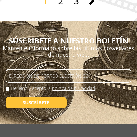
1
2
3
SÚSCRIBETE A NUESTRO BOLETÍN
Mantente informado sobre las últimas nosvedades
de nuestra web.
He leído y acepto la
política de privacidad
.
SUSCRÍBETE