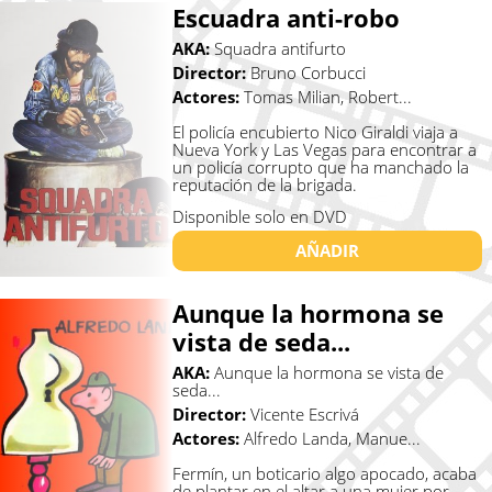
Escuadra anti-robo
AKA:
Squadra antifurto
Director:
Bruno Corbucci
Actores:
Tomas Milian, Robert...
El policía encubierto Nico Giraldi viaja a
Nueva York y Las Vegas para encontrar a
un policía corrupto que ha manchado la
reputación de la brigada.
Disponible solo en DVD
AÑADIR
Aunque la hormona se
vista de seda...
AKA:
Aunque la hormona se vista de
seda...
Director:
Vicente Escrivá
Actores:
Alfredo Landa, Manue...
Fermín, un boticario algo apocado, acaba
de plantar en el altar a una mujer por