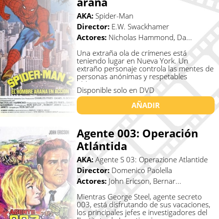
araña
AKA:
Spider-Man
Director:
E.W. Swackhamer
Actores:
Nicholas Hammond, Da...
Una extraña ola de crímenes está
teniendo lugar en Nueva York. Un
extraño personaje controla las mentes de
personas anónimas y respetables
oblig�...
Disponible solo en DVD
AÑADIR
Agente 003: Operación
Atlántida
AKA:
Agente S 03: Operazione Atlantide
Director:
Domenico Paolella
Actores:
John Ericson, Bernar...
Mientras George Steel, agente secreto
003, está disfrutando de sus vacaciones,
los principales jefes e investigadores del