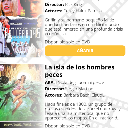
Director:
Rick King
Actores:
Corey Haim, Patricia...
Griffin y su hermano pequeño Miltie
quedan huérfanos en un difícil mundo
que está inmerso en una profunda crisis
económica.
Disponible solo en DVD
AÑADIR
La isla de los hombres
peces
AKA:
L'isola degli uomini pesce
Director:
Sergio Martino
Actores:
Barbara Bach, Claudi...
Hacia finales de 1800, un grupo de
presos evadidos de la cárcel naufraga y
llega a una isla misteriosa, que no
aparece en los mapas. En el interior d...
Disponible solo en DVD