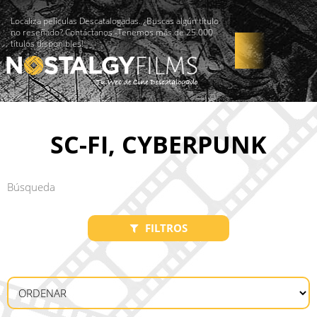
Localiza películas Descatalogadas. ¿Buscas algún título
no reseñado? Contáctanos -Tenemos más de 25.000
títulos disponibles!
SC-FI, CYBERPUNK
FILTROS