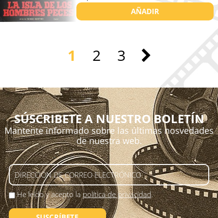
AÑADIR
1
2
3
SÚSCRIBETE A NUESTRO BOLETÍN
Mantente informado sobre las últimas nosvedades
de nuestra web.
He leído y acepto la
política de privacidad
.
SUSCRÍBETE