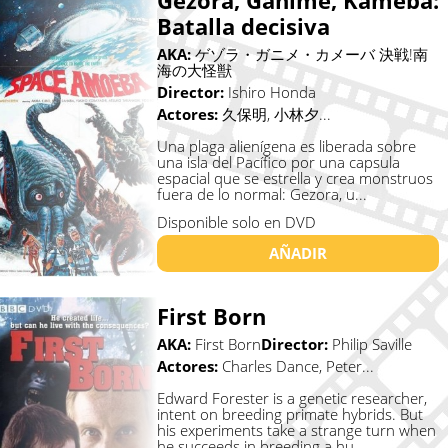
Gezora, Ganime, Kameba:
Batalla decisiva
AKA:
ゲゾラ・ガニメ・カメーバ 決戦!南
海の大怪獣
Director:
Ishiro Honda
Actores:
久保明, 小林夕...
Una plaga alienígena es liberada sobre
una isla del Pacífico por una capsula
espacial que se estrella y crea monstruos
fuera de lo normal: Gezora, u...
Disponible solo en DVD
AÑADIR
First Born
AKA:
First Born
Director:
Philip Saville
Actores:
Charles Dance, Peter...
Edward Forester is a genetic researcher,
intent on breeding primate hybrids. But
his experiments take a strange turn when
he succeeds in breeding a hu...