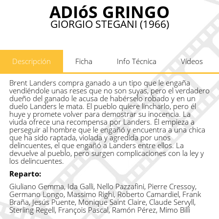
ADIóS GRINGO
GIORGIO STEGANI (1966)
Descripción
Ficha
Info Técnica
Vídeos
Brent Landers compra ganado a un tipo que le engaña
vendiéndole unas reses que no son suyas, pero el verdadero
dueño del ganado le acusa de habérselo robado y en un
duelo Landers le mata. El pueblo quiere lincharlo, pero él
huye y promete volver para demostrar su inocencia. La
viuda ofrece una recompensa por Landers. Él empieza a
perseguir al hombre que le engañó y encuentra a una chica
que ha sido raptada, violada y agredida por unos
delincuentes, el que engañó a Landers entre ellos. La
devuelve al pueblo, pero surgen complicaciones con la ley y
los delincuentes.
Reparto:
Giuliano Gemma, Ida Galli, Nello Pazzafini, Pierre Cressoy,
Germano Longo, Massimo Righi, Roberto Camardiel, Frank
Braña, Jesús Puente, Monique Saint Claire, Claude Servyll,
Sterling Regell, François Pascal, Ramón Pérez, Mimo Billi