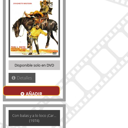
Disponible solo en DVD
Detalles
AÑADIR
Con balas y a lo loco ¡Car...
(1974)