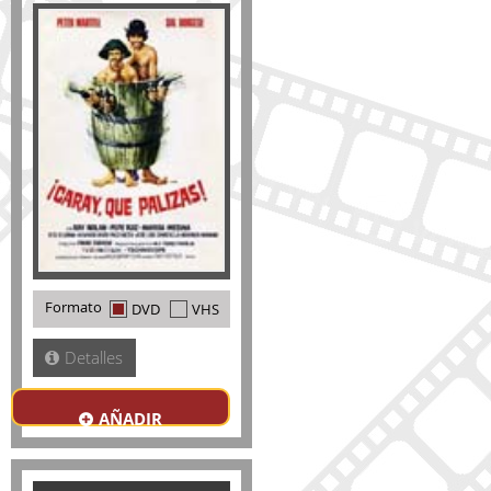
Formato
DVD
VHS
Detalles
AÑADIR