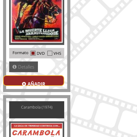
Formato
DVD
VHS
Detalles
AÑADIR
Carambola (1974)