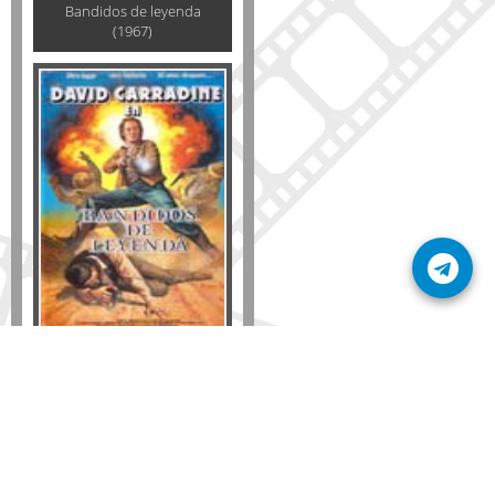
Bandidos de leyenda
(1967)
Formato
DVD
VHS
Detalles
AÑADIR