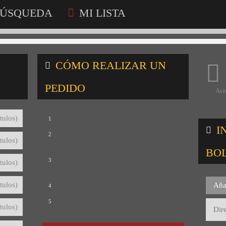
ÚSQUEDA
MI LISTA
CÓMO REALIZAR UN
PEDIDO
Ace
Consulta nuestro catálogo
tulos)
1
I
Selecciona los títulos que te interesan
2
tulos)
para crear tu lista de consultas
BO
Revisa tu lista y rellena el formulario
3
tulos)
con tus datos
Envíanos tu lista de consultas
tulos)
Aña
4
Te mandaremos el detalle del pedido
5
tulos)
con precios y condiciones de pago