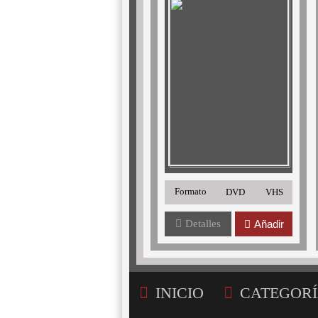
Formato
DVD
VHS
Detalles
Añadir
INICIO
CATEGORÍ