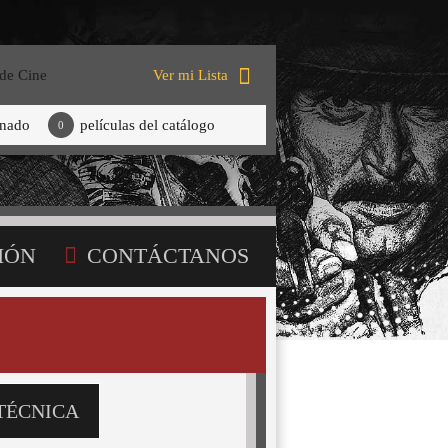
 de Cine
Ver mi Lista
onado
películas del catálogo
0
IÓN
CONTÁCTANOS
TÉCNICA