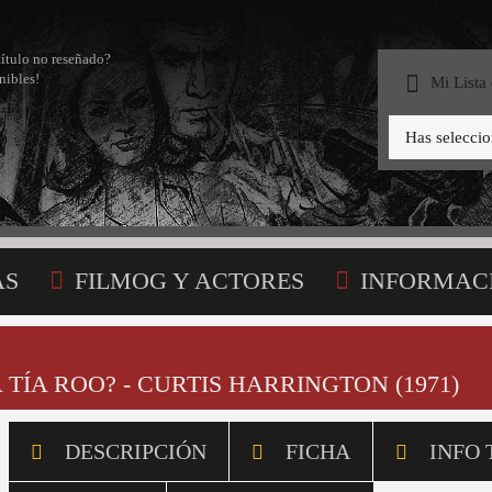
título no reseñado?
nibles!
Mi Lista
Has selecci
AS
FILMOG Y ACTORES
INFORMAC
STA
 TÍA ROO? - CURTIS HARRINGTON (1971)
DESCRIPCIÓN
FICHA
INFO 