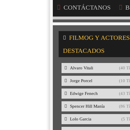
CONTÁCTANOS
B
FILMOG Y ACTORES
DESTACADOS
Alvaro Vitali
(40 Tí
Jorge Porcel
(10 Tí
Edwige Fenech
(43 Tí
Spencer Hill Manía
(86 Tí
Lolo Garcia
(5 Tí