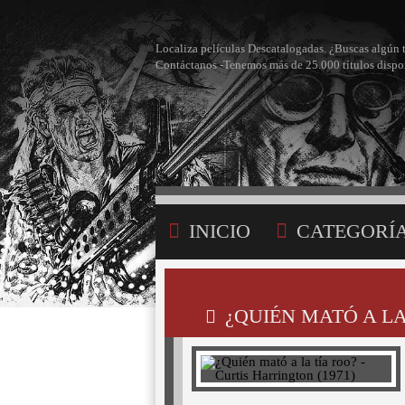
Localiza películas Descatalogadas. ¿Buscas algún 
Contáctanos -Tenemos más de 25.000 títulos dispo
INICIO
CATEGORÍ
BÚSQUEDA
MI LI
¿QUIÉN MATÓ A LA