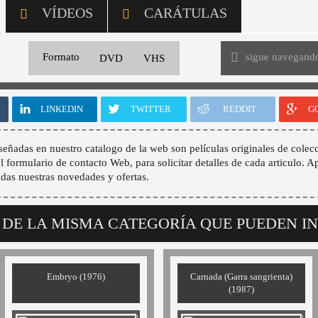
VÍDEOS
CARÁTULAS
sigue navegand
Formato
DVD
VHS
LINKEDIN
TWITTER
REDDIT
G
señadas en nuestro catalogo de la web son películas originales de colecc
 el formulario de contacto Web, para solicitar detalles de cada articulo. A
odas nuestras novedades y ofertas.
 DE LA MISMA CATEGORÍA QUE PUEDEN I
Embryo (1976)
Carnada (Garra sangrienta)
(1987)