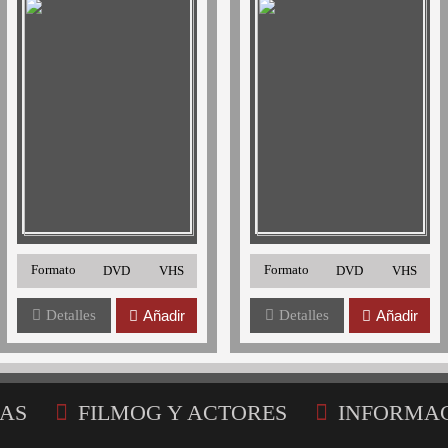
Formato
Formato
DVD
VHS
DVD
VHS
Detalles
Añadir
Detalles
Añadir
AS
FILMOG Y ACTORES
INFORMA