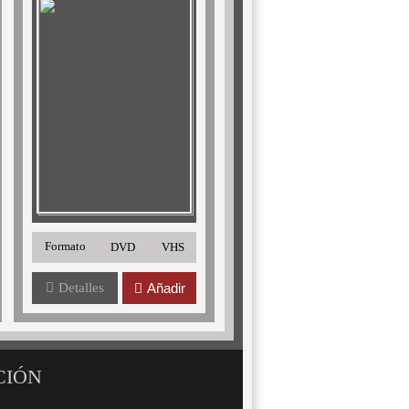
Formato
DVD
VHS
Detalles
Añadir
CIÓN