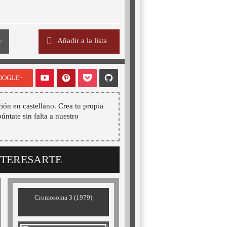
o
Añadir a la lista
OOGLE+
ión en castellano. Crea tu propia
púntate sin falta a nuestro
NTERESARTE
Cromosoma 3 (1979)