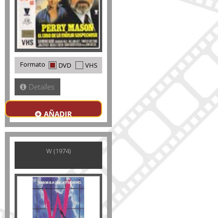
Formato
DVD
VHS
Detalles
AÑADIR
W (1974)