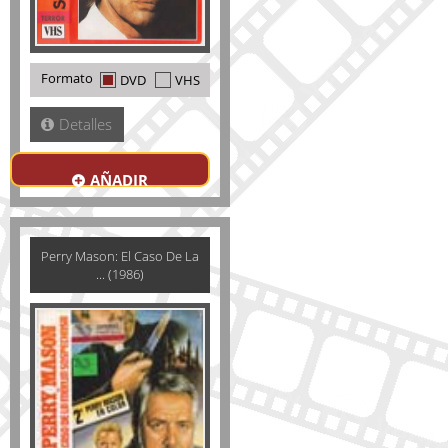
Formato
DVD
VHS
Detalles
AÑADIR
Perry Mason: El Caso De La
... (1986)