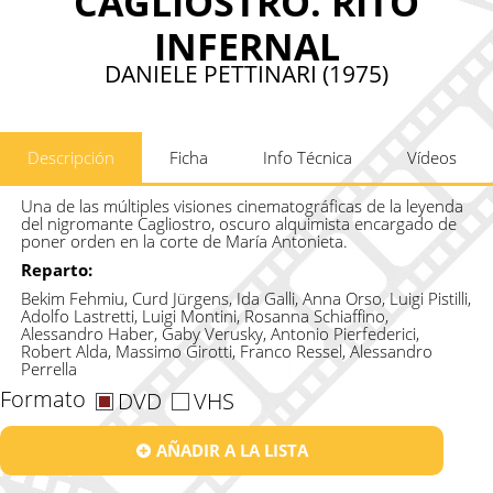
CAGLIOSTRO. RITO
INFERNAL
DANIELE PETTINARI (1975)
Descripción
Ficha
Info Técnica
Vídeos
Una de las múltiples visiones cinematográficas de la leyenda
del nigromante Cagliostro, oscuro alquimista encargado de
poner orden en la corte de María Antonieta.
Reparto:
Bekim Fehmiu, Curd Jürgens, Ida Galli, Anna Orso, Luigi Pistilli,
Adolfo Lastretti, Luigi Montini, Rosanna Schiaffino,
Alessandro Haber, Gaby Verusky, Antonio Pierfederici,
Robert Alda, Massimo Girotti, Franco Ressel, Alessandro
Perrella
Formato
DVD
VHS
AÑADIR A LA LISTA