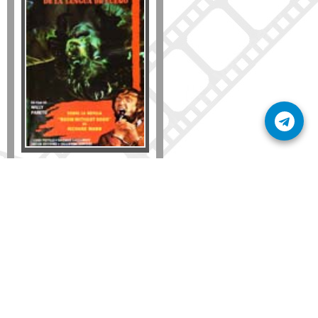
Formato
DVD
VHS
Detalles
AÑADIR