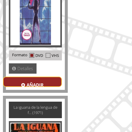
Formato
DVD
VHS
Detalles
AÑADIR
La iguana de la lengua de
f... (1971)