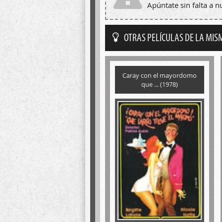
Apúntate sin falta a 
OTRAS PELÍCULAS DE LA MIS
Caray con el mayordomo
que ... (1978)