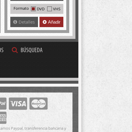
Formato
DVD
VHS
Detalles
Añadir
OS
BÚSQUEDA
amos Paypal, transferencia bancaria y