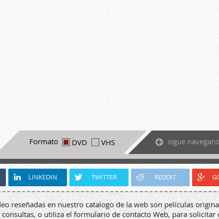
sigue navegan
Formato
DVD
VHS
LINKEDIN
TWITTER
REDDIT
G
deo reseñadas en nuestro catalogo de la web son películas origina
 consultas, o utiliza el formulario de contacto Web, para solicitar 