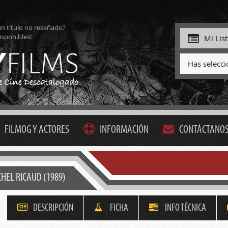
ún título no reseñado?
isponibles!
Mi Lis
Has selecc
FILMOG Y ACTORES
INFORMACIÓN
CONTÁCTANO
HEL RICAUD (1989)
DESCRIPCIÓN
FICHA
INFO TÉCNICA