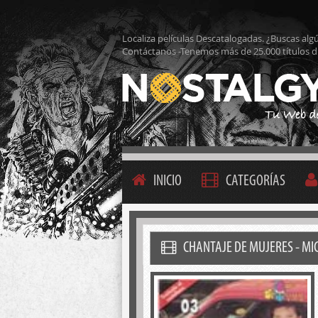
Localiza películas Descatalogadas. ¿Buscas alg
Contáctanos -Tenemos más de 25.000 títulos d
INICIO
CATEGORÍAS
CHANTAJE DE MUJERES - MIC