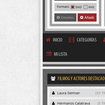
Formato
DVD
VHS
Detalles
Añadir
INICIO
CATEGORÍAS
MI LISTA
FILMOG Y ACTORES DESTACA
Laura Gemser
(35 Tí
Hermanos Calatrava
(5 Tí