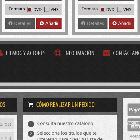
Formato
Formato
DVD
VHS
DVD
VHS
Detalles
Detalles
Añadir
Añadir
FILMOG Y ACTORES
INFORMACIÓN
CONTÁCTAN
DOS
CÓMO REALIZAR UN PEDIDO
Consulta nuestro catálogo
tulos)
1
Selecciona los títulos que te
2
Acept
tulos)
interesan para crear tu lista de