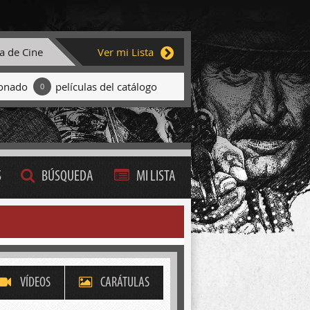
ta de Cine
Ver mi Lista
ionado
películas del catálogo
0
S
BÚSQUEDA
MI LISTA
VÍDEOS
CARÁTULAS