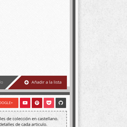
do
Añadir a la lista
OOGLE+
les de colección en castellano.
detalles de cada articulo.