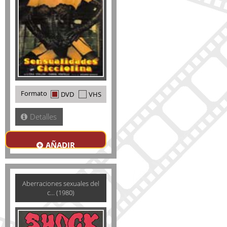
Formato
DVD
VHS
Detalles
AÑADIR
Aberraciones sexuales del
c... (1980)