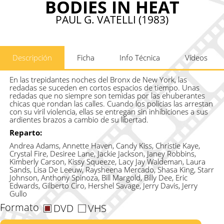
BODIES IN HEAT
PAUL G. VATELLI (1983)
Descripción
Ficha
Info Técnica
Vídeos
En las trepidantes noches del Bronx de New York, las
redadas se suceden en cortos espacios de tiempo. Unas
redadas que no siempre son temidas por las ehuberantes
chicas que rondan las calles. Cuando los policias las arrestan
con su viril violencia, ellas se entregan sin inhibiciones a sus
ardientes brazos a cambio de su libertad.
Reparto:
Andrea Adams, Annette Haven, Candy Kiss, Christie Kaye,
Crystal Fire, Desiree Lane, Jackie Jackson, Janey Robbins,
Kimberly Carson, Kissy Squeeze, Lacy Jay Waldeman, Laura
Sands, Lisa De Leeuw, Raysheena Mercado, Shasa King, Starr
Johnson, Anthony Spinoza, Bill Margold, Billy Dee, Eric
Edwards, Gilberto Ciro, Hershel Savage, Jerry Davis, Jerry
Gullo
Formato
DVD
VHS