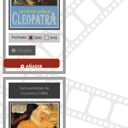
Formato
DVD
VHS
Detalles
AÑADIR
Sensualidades de
Cicciolina (1985)