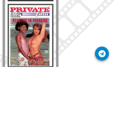
Formato
DVD
VHS
Detalles
AÑADIR