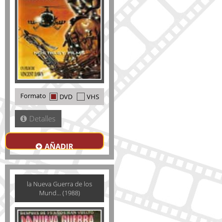
Formato
DVD
VHS
Detalles
AÑADIR
la Nueva Guerra de los
Mund... (1988)