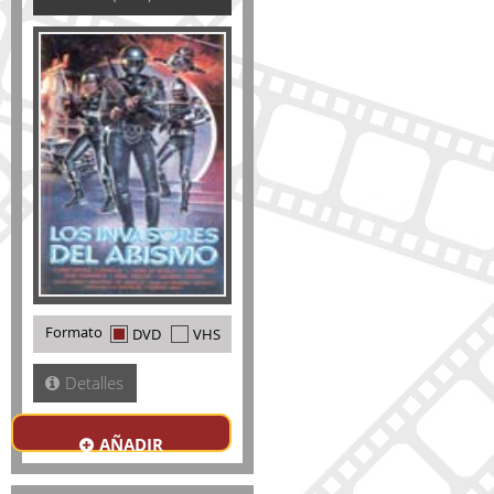
Formato
DVD
VHS
Detalles
AÑADIR