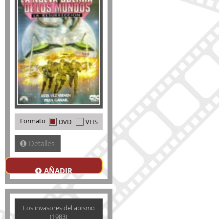
Formato
DVD
VHS
Detalles
AÑADIR
Los invasores del abismo
(1983)