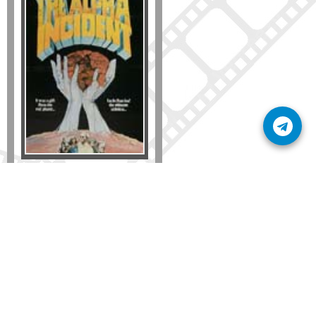
Formato
DVD
VHS
Detalles
AÑADIR