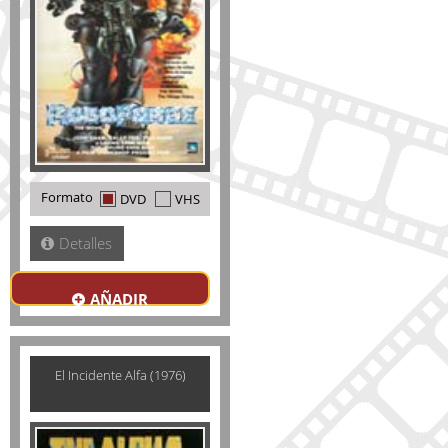
Formato
DVD
VHS
Detalles
AÑADIR
El Incidente Alfa (1976)