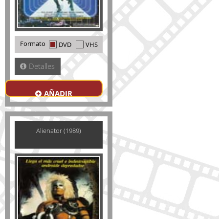
Formato
DVD
VHS
Detalles
AÑADIR
Alienator (1989)