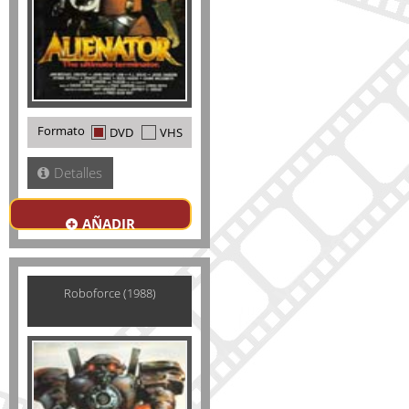
Formato
DVD
VHS
Detalles
AÑADIR
Roboforce (1988)