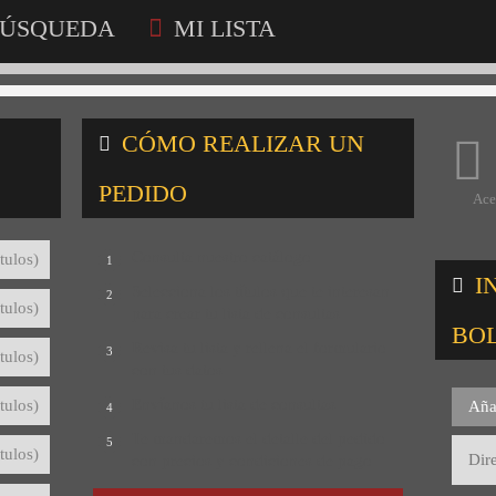
ÚSQUEDA
MI LISTA
CÓMO REALIZAR UN
PEDIDO
Ace
Consulta nuestro catálogo
tulos)
1
I
Selecciona los títulos que te interesan
2
tulos)
para crear tu lista de consultas
BO
Revisa tu lista y rellena el formulario
3
tulos)
con tus datos
Envíanos tu lista de consultas
tulos)
Aña
4
Te mandaremos el detalle del pedido
5
tulos)
con precios y condiciones de pago