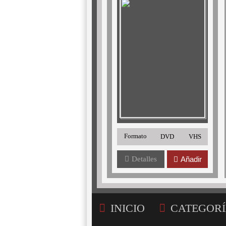
Formato
DVD
VHS
Detalles
Añadir
INICIO
CATEGORÍ