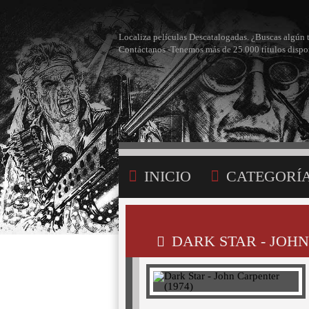
Localiza películas Descatalogadas. ¿Buscas algún 
Contáctanos -Tenemos más de 25.000 títulos dispo
INICIO
CATEGORÍ
BÚSQUEDA
MI LI
DARK STAR - JOHN