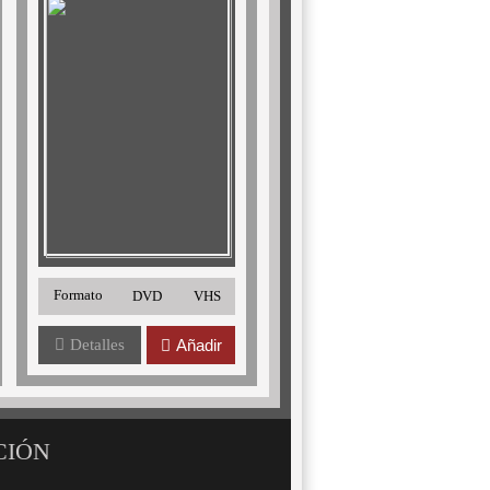
Formato
DVD
VHS
Detalles
Añadir
CIÓN