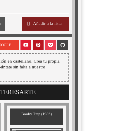
o
Añadir a la lista
OOGLE+
ión en castellano. Crea tu propia
púntate sin falta a nuestro
NTERESARTE
Booby Trap (1986)