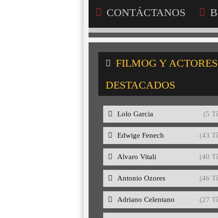
CONTÁCTANOS
B
FILMOG Y ACTORES
DESTACADOS
Lolo Garcia
(5 Tí
Edwige Fenech
(43 Tí
Alvaro Vitali
(40 Tí
Antonio Ozores
(46 Tí
Adriano Celentano
(27 Tí