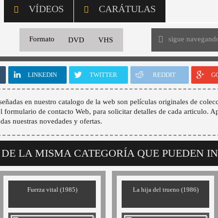
VÍDEOS
CARÁTULAS
sigue navegand
Formato
DVD
VHS
LINKEDIN
TWITTER
REDDIT
G
señadas en nuestro catalogo de la web son películas originales de colecc
 el formulario de contacto Web, para solicitar detalles de cada articulo. A
odas nuestras novedades y ofertas.
 DE LA MISMA CATEGORÍA QUE PUEDEN I
Fuerza vital (1985)
La hija del trueno (1986)