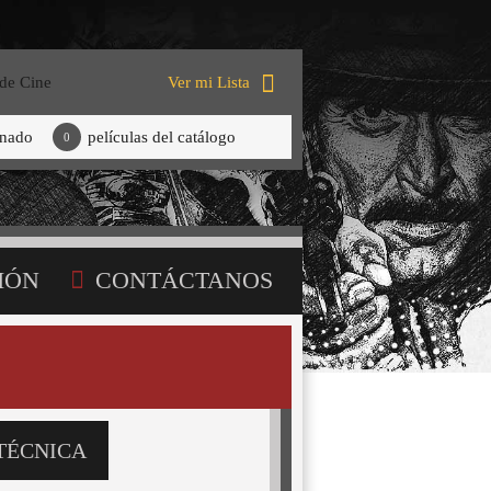
 de Cine
Ver mi Lista
onado
películas del catálogo
0
IÓN
CONTÁCTANOS
TÉCNICA