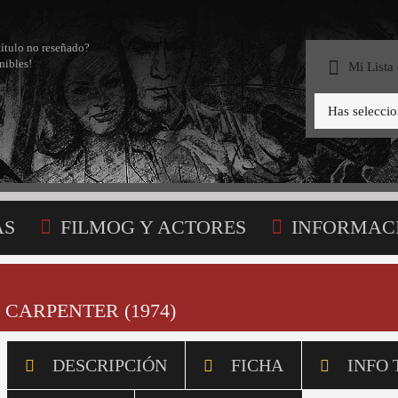
título no reseñado?
nibles!
Mi Lista
Has selecci
AS
FILMOG Y ACTORES
INFORMAC
STA
 CARPENTER (1974)
DESCRIPCIÓN
FICHA
INFO 