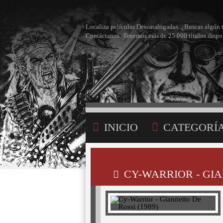
Localiza películas Descatalogadas. ¿Buscas algún 
Contáctanos -Tenemos más de 25.000 títulos dispo
INICIO
CATEGORÍ
BÚSQUEDA
MI LI
CY-WARRIOR - GIA