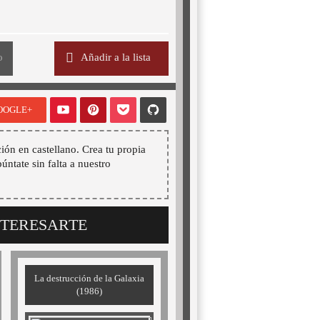
o
Añadir a la lista
OOGLE+
ión en castellano. Crea tu propia
púntate sin falta a nuestro
NTERESARTE
La destrucción de la Galaxia
(1986)