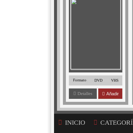
Formato
DVD
VHS
Detalles
Añadir
INICIO
CATEGORÍ