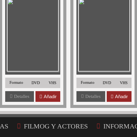
Formato
Formato
DVD
VHS
DVD
VHS
Detalles
Añadir
Detalles
Añadir
AS
FILMOG Y ACTORES
INFORMA