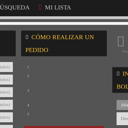
ÚSQUEDA
MI LISTA
CÓMO REALIZAR UN
PEDIDO
Ace
Consulta nuestro catálogo
tulos)
1
I
Selecciona los títulos que te interesan
2
tulos)
para crear tu lista de consultas
BO
Revisa tu lista y rellena el formulario
3
tulos)
con tus datos
Envíanos tu lista de consultas
tulos)
Aña
4
Te mandaremos el detalle del pedido
5
tulos)
con precios y condiciones de pago