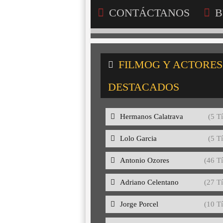
CONTÁCTANOS
B
FILMOG Y ACTORES
DESTACADOS
Hermanos Calatrava
(5 Tí
Lolo Garcia
(5 Tí
Antonio Ozores
(46 Tí
Adriano Celentano
(27 Tí
Jorge Porcel
(10 Tí