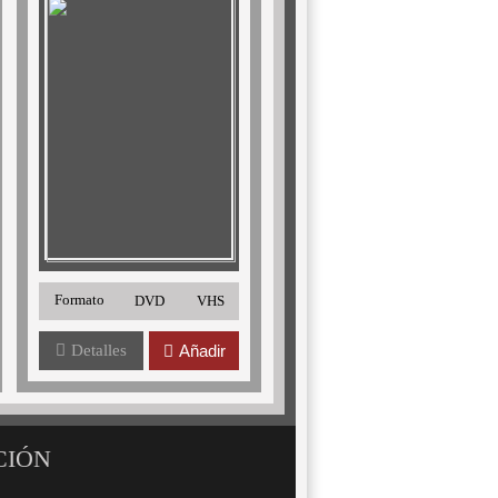
Formato
DVD
VHS
Detalles
Añadir
CIÓN