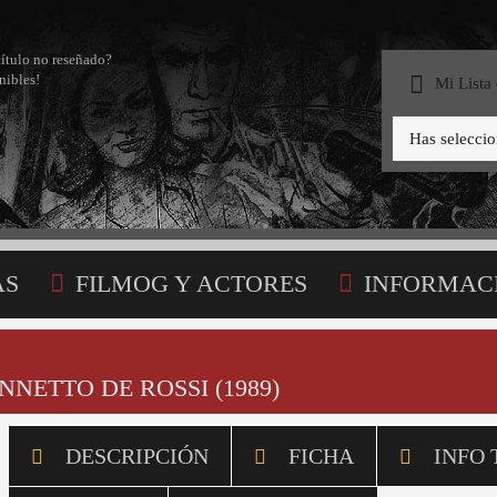
título no reseñado?
nibles!
Mi Lista
Has selecci
AS
FILMOG Y ACTORES
INFORMAC
STA
NNETTO DE ROSSI (1989)
DESCRIPCIÓN
FICHA
INFO 