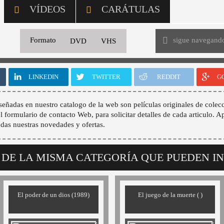
VÍDEOS
CARÁTULAS
sigue navegand
Formato
DVD
VHS
LINKEDIN
TWITTER
REDDIT
G
señadas en nuestro catalogo de la web son películas originales de colecc
 el formulario de contacto Web, para solicitar detalles de cada articulo. A
odas nuestras novedades y ofertas.
 DE LA MISMA CATEGORÍA QUE PUEDEN I
El poder de un dios (1989)
El juego de la muerte ( )