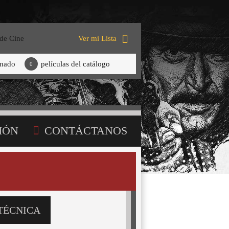
 de Cine
Ver mi Lista
onado
películas del catálogo
0
IÓN
CONTÁCTANOS
TÉCNICA