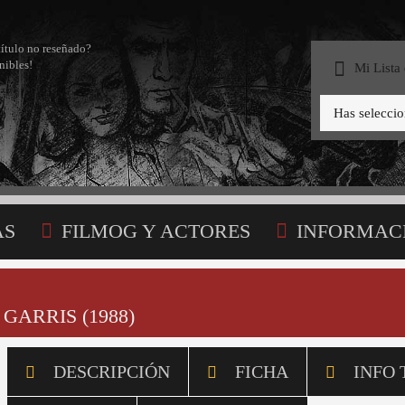
título no reseñado?
nibles!
Mi Lista
Has selecci
AS
FILMOG Y ACTORES
INFORMAC
STA
 GARRIS (1988)
DESCRIPCIÓN
FICHA
INFO 