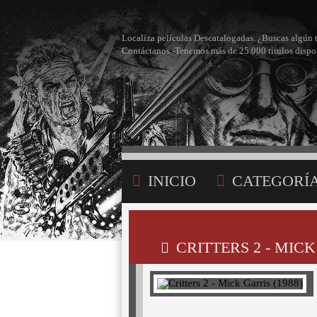
Localiza películas Descatalogadas. ¿Buscas algún 
Contáctanos -Tenemos más de 25.000 títulos dispo
INICIO
CATEGORÍ
BÚSQUEDA
MI LI
CRITTERS 2 - MICK