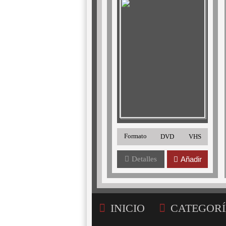
Formato
DVD
VHS
Detalles
Añadir
INICIO
CATEGORÍ