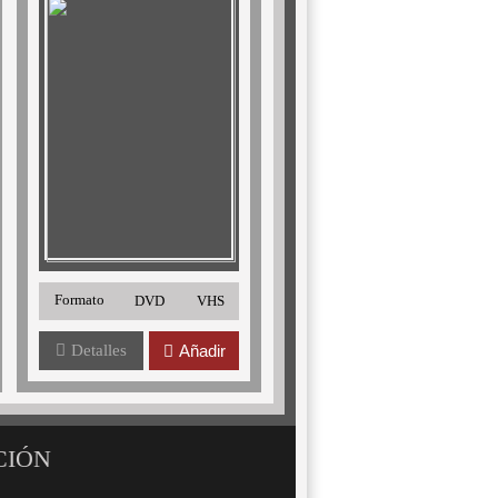
Formato
DVD
VHS
Detalles
Añadir
CIÓN