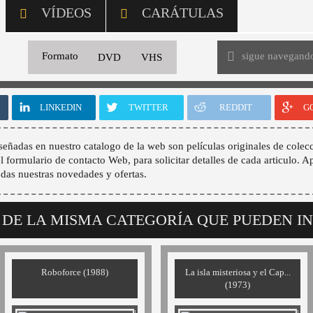
VÍDEOS
CARÁTULAS
sigue navegand
Formato
DVD
VHS
LINKEDIN
TWITTER
REDDIT
G
señadas en nuestro catalogo de la web son películas originales de colecc
 el formulario de contacto Web, para solicitar detalles de cada articulo. A
odas nuestras novedades y ofertas.
 DE LA MISMA CATEGORÍA QUE PUEDEN I
Roboforce (1988)
La isla misteriosa y el Cap...
(1973)