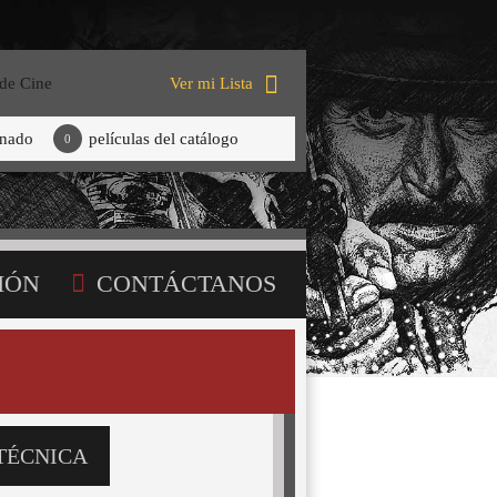
 de Cine
Ver mi Lista
onado
películas del catálogo
0
IÓN
CONTÁCTANOS
TÉCNICA