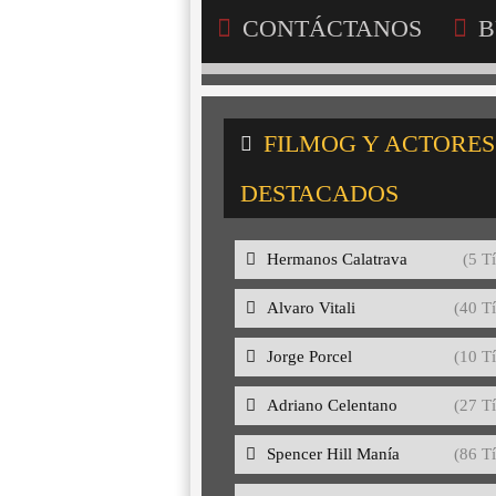
CONTÁCTANOS
B
FILMOG Y ACTORES
DESTACADOS
Hermanos Calatrava
(5 Tí
Alvaro Vitali
(40 Tí
Jorge Porcel
(10 Tí
Adriano Celentano
(27 Tí
Spencer Hill Manía
(86 Tí