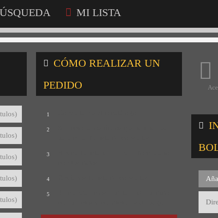
ÚSQUEDA
MI LISTA
CÓMO REALIZAR UN
PEDIDO
Ace
Consulta nuestro catálogo
tulos)
1
I
Selecciona los títulos que te interesan
2
tulos)
para crear tu lista de consultas
BO
Revisa tu lista y rellena el formulario
3
tulos)
con tus datos
Envíanos tu lista de consultas
tulos)
Aña
4
Te mandaremos el detalle del pedido
5
tulos)
con precios y condiciones de pago