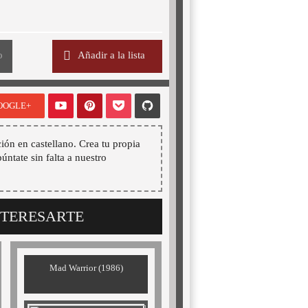
o
Añadir a la lista
OOGLE+
ión en castellano. Crea tu propia
púntate sin falta a nuestro
NTERESARTE
Mad Warrior (1986)