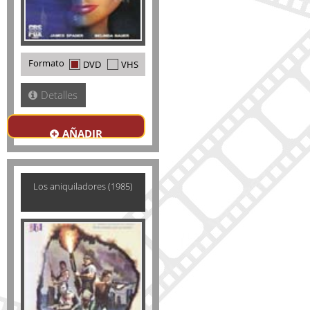
Formato
DVD
VHS
Detalles
AÑADIR
Los aniquiladores (1985)