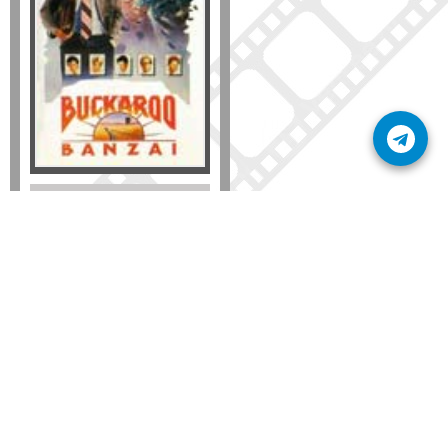
Formato
DVD
VHS
Detalles
AÑADIR
SÚSCRIBETE A NUESTRO BOLETÍN