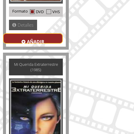
Formato
DVD
VHS
Detalles
AÑADIR
Mi Querida Extraterrestre
(1985)