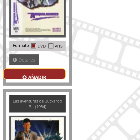
Formato
DVD
VHS
Detalles
AÑADIR
Las aventuras de Buckaroo
B... (1984)