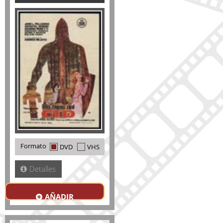
Formato
DVD
VHS
Detalles
AÑADIR