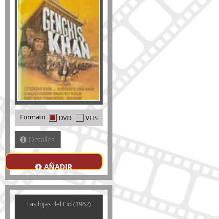
Formato
DVD
VHS
Detalles
AÑADIR
Las hijas del Cid (1962)