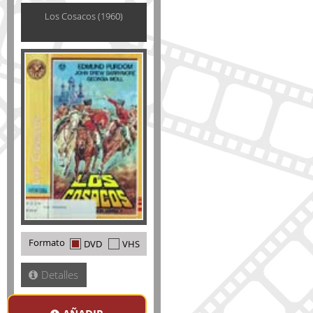
Los Cosacos (1960)
Formato
DVD
VHS
Detalles