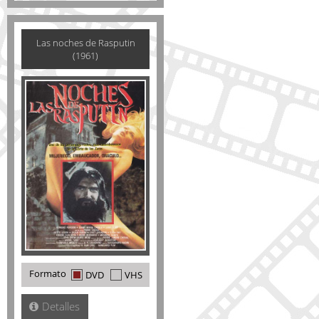
Las noches de Rasputin
(1961)
Formato
DVD
VHS
Detalles