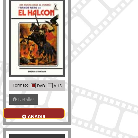
Formato
DVD
VHS
Detalles
AÑADIR