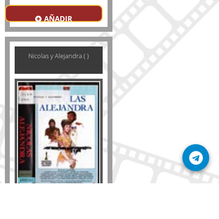
AÑADIR
Nicolas y Alejandra ( )
Formato
DVD
VHS