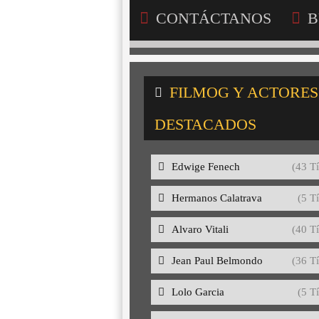
CONTÁCTANOS
B
FILMOG Y ACTORES
DESTACADOS
Edwige Fenech
(43 Tí
Hermanos Calatrava
(5 Tí
Alvaro Vitali
(40 Tí
Jean Paul Belmondo
(36 Tí
Lolo Garcia
(5 Tí