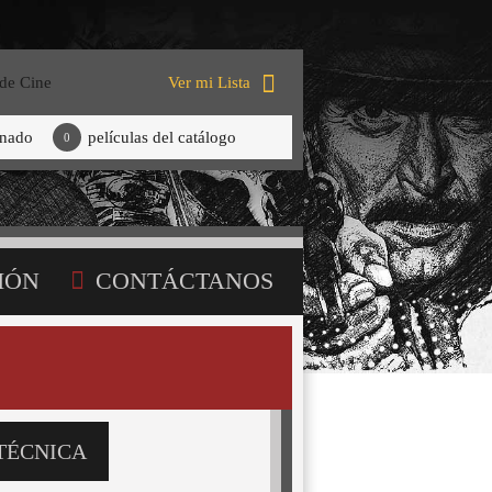
 de Cine
Ver mi Lista
onado
películas del catálogo
0
IÓN
CONTÁCTANOS
TÉCNICA