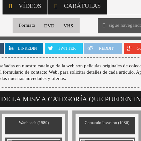
VÍDEOS
CARÁTULAS
sigue navegand
Formato
DVD
VHS
LINKEDIN
TWITTER
REDDIT
G
señadas en nuestro catalogo de la web son películas originales de colecc
 el formulario de contacto Web, para solicitar detalles de cada articulo. A
odas nuestras novedades y ofertas.
 DE LA MISMA CATEGORÍA QUE PUEDEN I
War beach (1989)
Comando Invasion (1986)