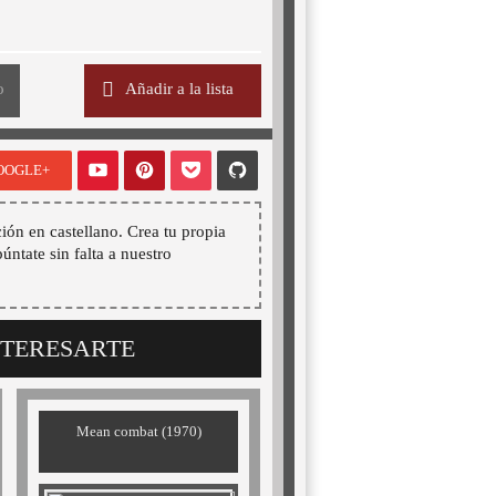
o
Añadir a la lista
OOGLE+
ión en castellano. Crea tu propia
púntate sin falta a nuestro
NTERESARTE
Mean combat (1970)