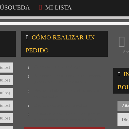
ÚSQUEDA
MI LISTA
CÓMO REALIZAR UN
PEDIDO
Ace
Consulta nuestro catálogo
tulos)
1
I
Selecciona los títulos que te interesan
2
tulos)
para crear tu lista de consultas
BO
Revisa tu lista y rellena el formulario
3
tulos)
con tus datos
Envíanos tu lista de consultas
tulos)
Aña
4
Te mandaremos el detalle del pedido
5
tulos)
con precios y condiciones de pago