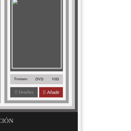
Formato
DVD
VHS
Detalles
Añadir
CIÓN