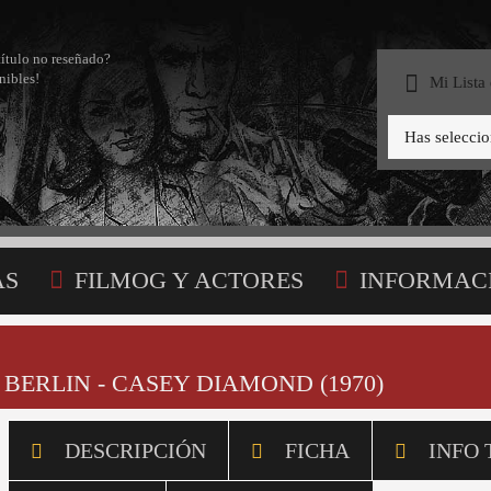
título no reseñado?
nibles!
Mi Lista
Has selecci
AS
FILMOG Y ACTORES
INFORMAC
STA
 BERLIN - CASEY DIAMOND (1970)
DESCRIPCIÓN
FICHA
INFO 