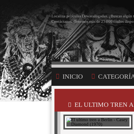
Localiza películas Descatalogadas. ¿Buscas algún 
Contáctanos -Tenemos más de 25.000 títulos dispo
INICIO
CATEGORÍ
BÚSQUEDA
MI LI
EL ULTIMO TREN A