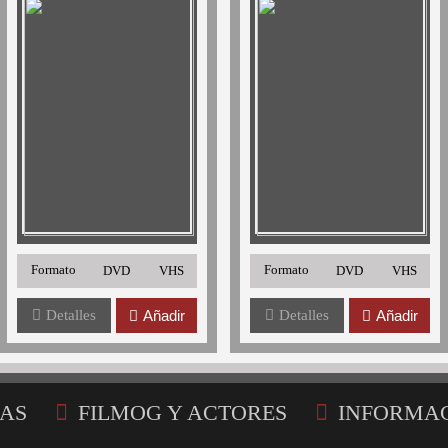
Formato
Formato
DVD
VHS
DVD
VHS
Detalles
Añadir
Detalles
Añadir
AS
FILMOG Y ACTORES
INFORMA