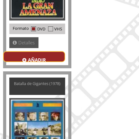
Formato
DVD
VHS
Detalles
AÑADIR
Batalla de Gigantes (1978)