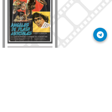
Formato
DVD
VHS
Detalles
AÑADIR
SÚSCRIBETE A NUESTRO BOLETÍN