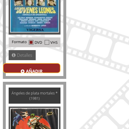
Formato
DVD
VHS
Detalles
AÑADIR
Ángeles de plata mortales *
(1981)