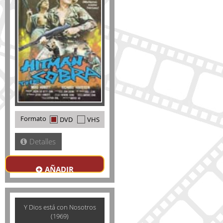
Formato
DVD
VHS
Detalles
AÑADIR
Y Dios está con Nosotros
(1969)