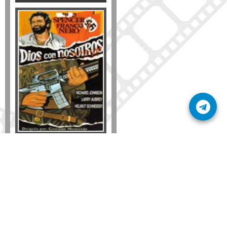
Formato
DVD
VHS
Detalles
AÑADIR