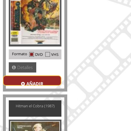
Formato
DVD
VHS
Detalles
AÑADIR
Hitman el Cobra (1987)