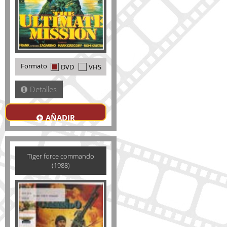
Formato
DVD
VHS
Detalles
AÑADIR
Tiger force commando
(1988)