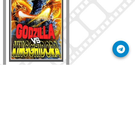
Formato
DVD
VHS
Detalles
AÑADIR