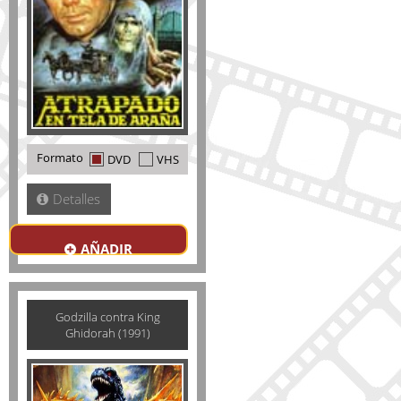
Formato
DVD
VHS
Detalles
AÑADIR
Godzilla contra King
Ghidorah (1991)