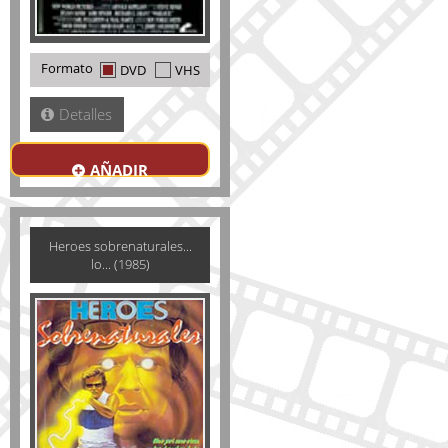
Formato
DVD
VHS
Detalles
AÑADIR
Heroes sobrenaturales...
lo... (1985)