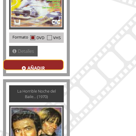
Formato
DVD
VHS
Detalles
AÑADIR
La Horrible Noche del
Baile... (1970)