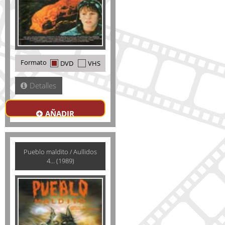
Formato
DVD
VHS
Detalles
AÑADIR
Pueblo maldito / Aullidos
4... (1989)