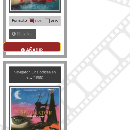
Formato
DVD
VHS
Detalles
AÑADIR
Navigator. Una odisea en
el... (1988)