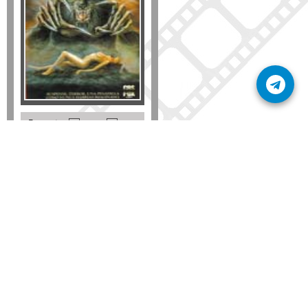
Formato
DVD
VHS
Detalles
AÑADIR
SÚSCRIBETE A NUESTRO BOLETÍN
Mantente informado sobre las últimas nosvedades