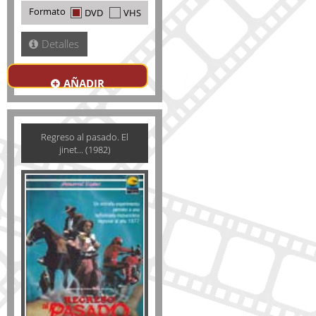
Formato
DVD
VHS
Detalles
AÑADIR
Regreso al pasado. El
jinet... (1982)