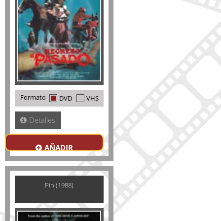
Formato
DVD
VHS
Detalles
AÑADIR
Pin (1988)