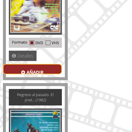
Formato
DVD
VHS
Detalles
AÑADIR
Regreso al pasado. El
jinet... (1982)