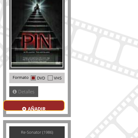
Formato
DVD
VHS
Detalles
AÑADIR
Re-Sonator (1986)