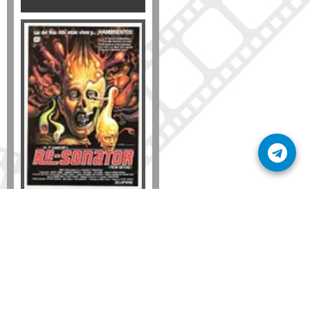
Formato
DVD
VHS
Detalles
AÑADIR