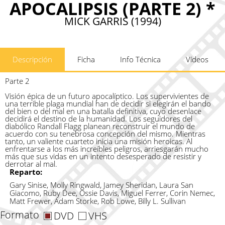
APOCALIPSIS (PARTE 2) *
MICK GARRIS (1994)
Descripción
Ficha
Info Técnica
Vídeos
Parte 2
Visión épica de un futuro apocalíptico. Los supervivientes de
una terrible plaga mundial han de decidir si elegirán el bando
del bien o del mal en una batalla definitiva, cuyo desenlace
decidirá el destino de la humanidad. Los seguidores del
diabólico Randall Flagg planean reconstruir el mundo de
acuerdo con su tenebrosa concepción del mismo. Mientras
tanto, un valiente cuarteto inicia una misión heroicas. Al
enfrentarse a los más increíbles peligros, arriesgarán mucho
más que sus vidas en un intento desesperado de resistir y
derrotar al mal.
Reparto:
Gary Sinise, Molly Ringwald, Jamey Sheridan, Laura San
Giacomo, Ruby Dee, Ossie Davis, Miguel Ferrer, Corin Nemec,
Matt Frewer, Adam Storke, Rob Lowe, Billy L. Sullivan
Formato
DVD
VHS