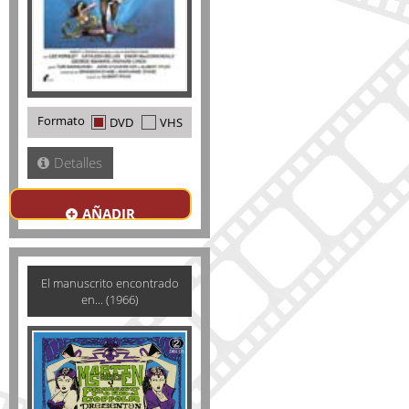
Formato
DVD
VHS
Detalles
AÑADIR
El manuscrito encontrado
en... (1966)