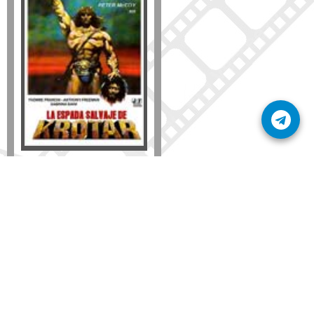
Formato
DVD
VHS
Detalles
AÑADIR