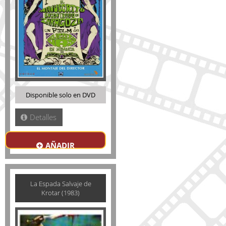
Disponible solo en DVD
Detalles
AÑADIR
La Espada Salvaje de
Krotar (1983)