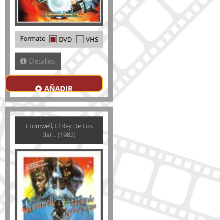
Formato
DVD
VHS
Detalles
AÑADIR
Cromwell, El Rey De Los
Bar... (1982)