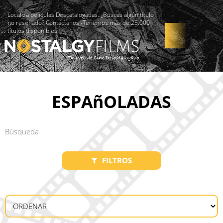
Localiza películas Descatalogadas. ¿Buscas algún título
no reseñado? Contáctanos -Tenemos más de 25.000
títulos disponibles!
ESPAñOLADAS
FILTROS