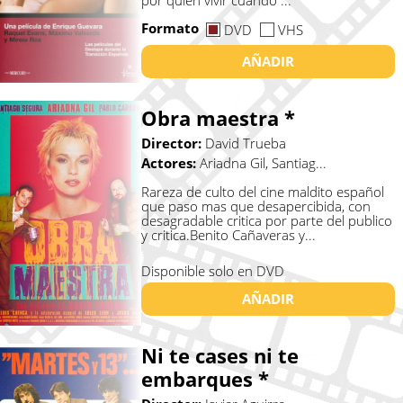
por quien vivir cuando ...
Formato
DVD
VHS
AÑADIR
Obra maestra *
Director:
David Trueba
Actores:
Ariadna Gil, Santiag...
Rareza de culto del cine maldito español
que paso mas que desapercibida, con
desagradable critica por parte del publico
y critica.Benito Cañaveras y...
Disponible solo en DVD
AÑADIR
Ni te cases ni te
embarques *