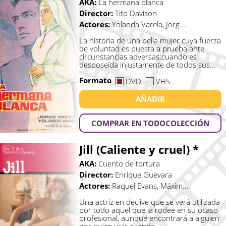
AKA:
La hermana blanca
Director:
Tito Davison
Actores:
Yolanda Varela, Jorg...
La historia de una bella mujer cuya fuerza
de voluntad es puesta a prueba ante
circunstancias adversas;cuando es
desposeída injustamente de todos sus...
Formato
DVD
VHS
AÑADIR
COMPRAR EN TODOCOLECCIÓN
Jill (Caliente y cruel) *
AKA:
Cuento de tortura
Director:
Enrique Guevara
Actores:
Raquel Evans, Máxim...
Una actriz en declive que se verá utilizada
por todo aquel que la rodee en su ocaso
profesional, aunque encontrará a alguien