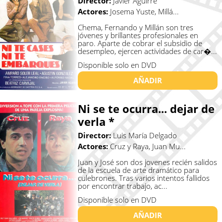
Director:
Javier Aguirre
Actores:
Josema Yuste, Millá...
Chema, Fernando y Millán son tres
jóvenes y brillantes profesionales en
paro. Aparte de cobrar el subsidio de
desempleo, ejercen actividades de car�...
Disponible solo en DVD
AÑADIR
Ni se te ocurra... dejar de
verla *
Director:
Luis María Delgado
Actores:
Cruz y Raya, Juan Mu...
Juan y José son dos jovenes recién salidos
de la escuela de arte dramático para
culebrones. Tras varios intentos fallidos
por encontrar trabajo, ac...
Disponible solo en DVD
AÑADIR