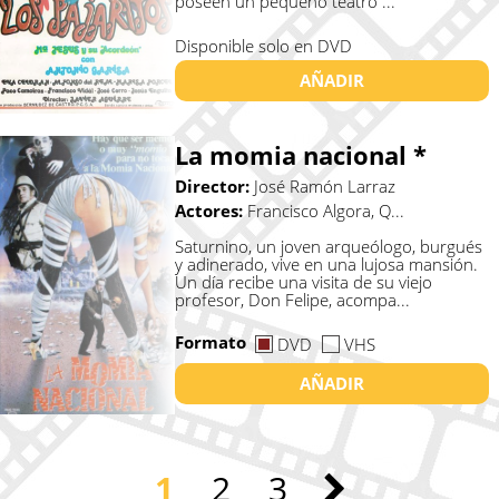
poseen un pequeño teatro ...
Disponible solo en DVD
AÑADIR
La momia nacional *
Director:
José Ramón Larraz
Actores:
Francisco Algora, Q...
Saturnino, un joven arqueólogo, burgués
y adinerado, vive en una lujosa mansión.
Un día recibe una visita de su viejo
profesor, Don Felipe, acompa...
Formato
DVD
VHS
AÑADIR
1
2
3