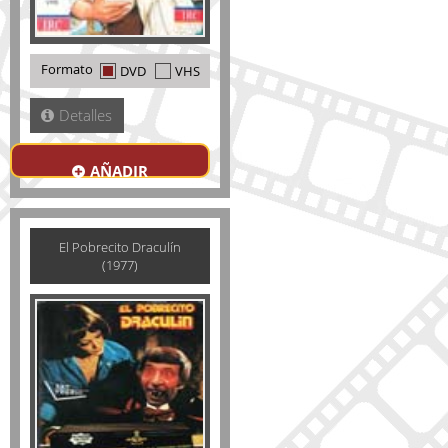
Formato
DVD
VHS
Detalles
AÑADIR
El Pobrecito Draculín
(1977)