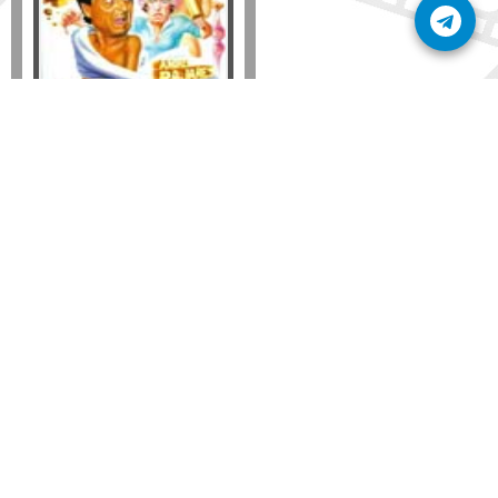
Formato
DVD
VHS
Detalles
AÑADIR
SÚSCRIBETE A NUESTRO BOLETÍN
Mantente informado sobre las últimas nosvedades