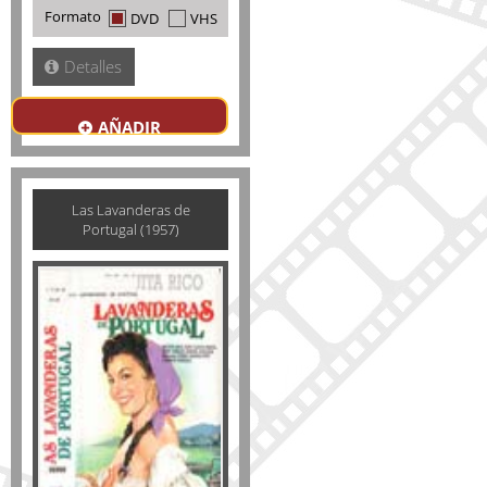
Formato
DVD
VHS
Detalles
AÑADIR
Las Lavanderas de
Portugal (1957)