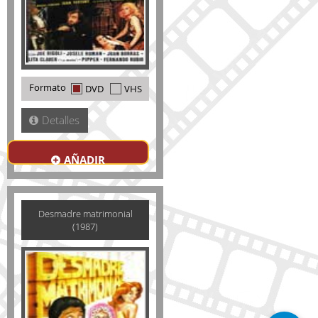
Formato
DVD
VHS
Detalles
AÑADIR
Desmadre matrimonial
(1987)