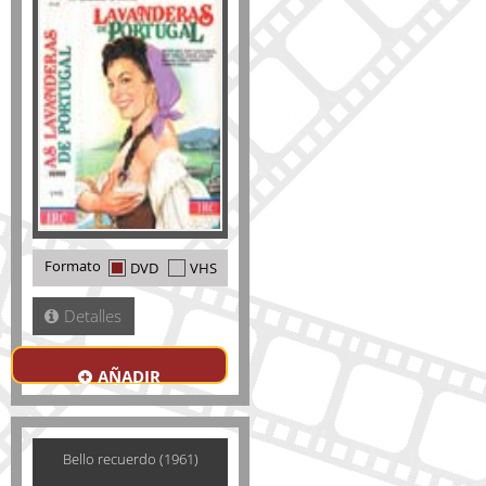
Formato
DVD
VHS
Detalles
AÑADIR
Bello recuerdo (1961)