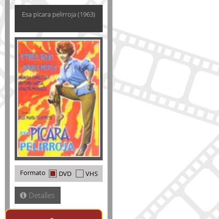
Esa pícara pelirroja (1963)
Formato
DVD
VHS
Detalles