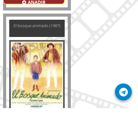
AÑADIR
El bosque animado (1987)
Formato
DVD
VHS