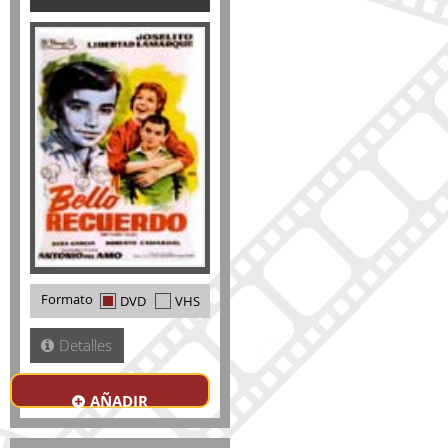
Formato
DVD
VHS
Detalles
AÑADIR