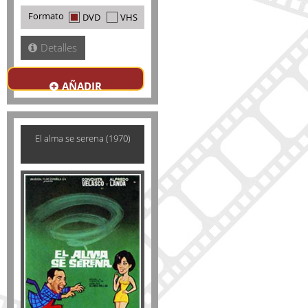
Formato
DVD
VHS
Detalles
AÑADIR
El alma se serena (1970)