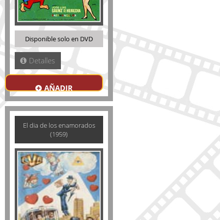
Disponible solo en DVD
Detalles
AÑADIR
El dia de los enamorados
(1959)