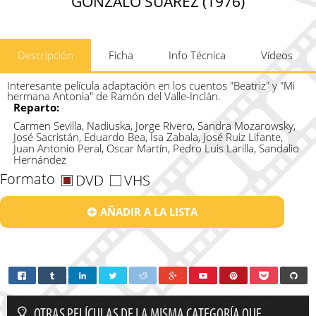
GONZALO SUÁREZ (1976)
Descripción
Ficha
Info Técnica
Vídeos
Interesante película adaptación
en los cuentos "Beatriz" y "Mi
hermana Antonia" de Ramón del Valle-Inclán.
Reparto:
Carmen Sevilla, Nadiuska, Jorge Rivero, Sandra Mozarowsky,
José Sacristán, Eduardo Bea, Isa Zabala, José Ruiz Lifante,
Juan Antonio Peral, Oscar Martín, Pedro Luis Larilla, Sandalio
Hernández
Formato
DVD
VHS
AÑADIR A LA LISTA
OTRAS PELÍCULAS DE LA MISMA CATEGORÍA QUE