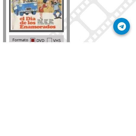
Formato
DVD
VHS
Detalles
AÑADIR
SÚSCRIBETE A NUESTRO BOLETÍN
Mantente informado sobre las últimas nosvedades
de nuestra web.