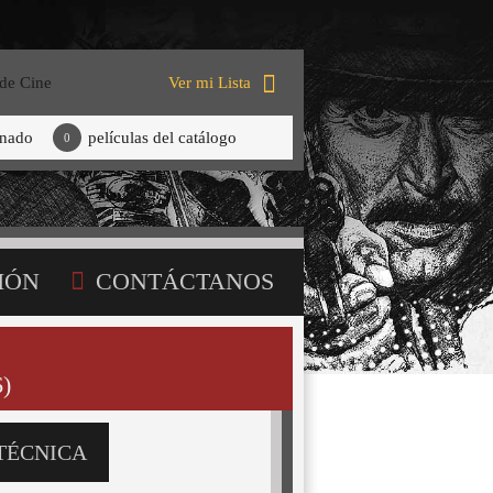
 de Cine
Ver mi Lista
onado
películas del catálogo
0
IÓN
CONTÁCTANOS
)
TÉCNICA