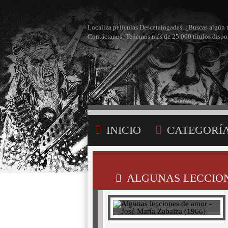
Localiza películas Descatalogadas. ¿Buscas algún 
Contáctanos -Tenemos más de 25.000 títulos dispo
INICIO
CATEGORÍ
BÚSQUEDA
MI LI
ALGUNAS LECCIONE