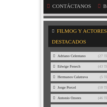
CONTÁCTANOS
B
FILMOG Y ACTORES
DESTACADOS
Adriano Celentano
(27 Tí
Edwige Fenech
(43 Tí
Hermanos Calatrava
(5 Tí
Jorge Porcel
(10 Tí
Antonio Ozores
(46 Tí