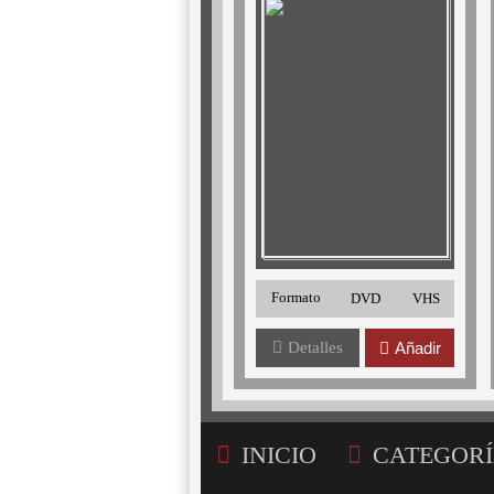
Formato
DVD
VHS
Detalles
Añadir
INICIO
CATEGORÍ