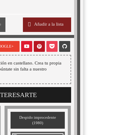
o
Añadir a la lista
OOGLE+
ión en castellano. Crea tu propia
púntate sin falta a nuestro
NTERESARTE
Despido improcedente
(1980)