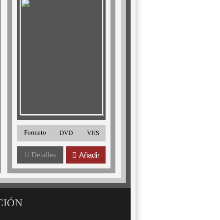
Formato
DVD
VHS
Detalles
Añadir
CIÓN