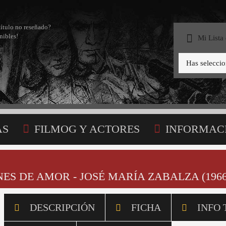
título no reseñado?
nibles!
Mi Lista
Has selecci
AS
FILMOG Y ACTORES
INFORMAC
STA
S DE AMOR - JOSÉ MARÍA ZABALZA (1966
DESCRIPCIÓN
FICHA
INFO 