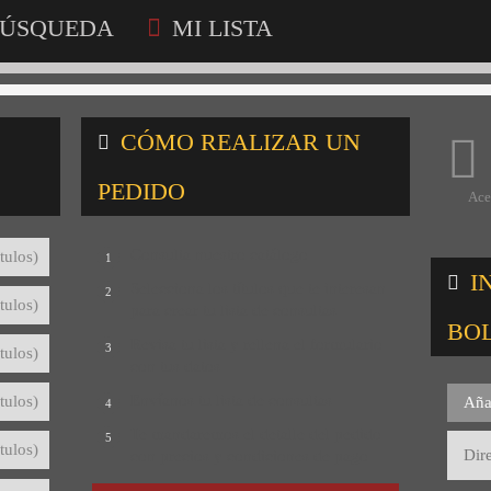
ÚSQUEDA
MI LISTA
CÓMO REALIZAR UN
PEDIDO
Ace
Consulta nuestro catálogo
tulos)
1
I
Selecciona los títulos que te interesan
2
tulos)
para crear tu lista de consultas
BO
Revisa tu lista y rellena el formulario
3
tulos)
con tus datos
Envíanos tu lista de consultas
tulos)
Aña
4
Te mandaremos el detalle del pedido
5
tulos)
con precios y condiciones de pago