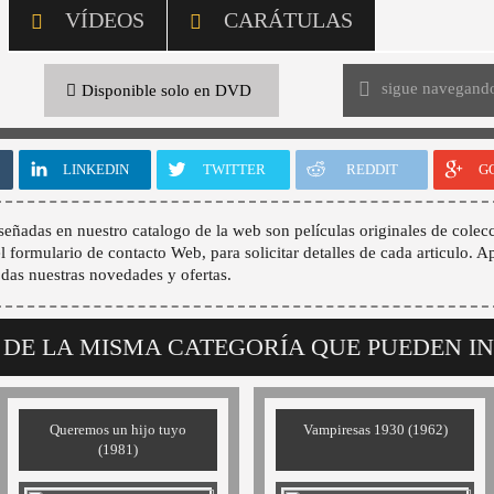
VÍDEOS
CARÁTULAS
sigue navegand
Disponible solo en DVD
LINKEDIN
TWITTER
REDDIT
G
señadas en nuestro catalogo de la web son películas originales de colecc
 el formulario de contacto Web, para solicitar detalles de cada articulo. A
odas nuestras novedades y ofertas.
 DE LA MISMA CATEGORÍA QUE PUEDEN I
Queremos un hijo tuyo
Vampiresas 1930 (1962)
(1981)