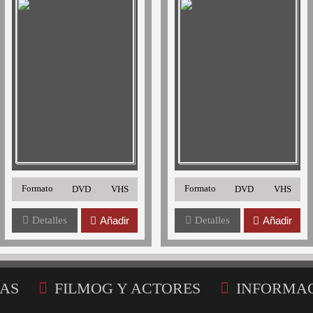
Formato
Formato
DVD
VHS
DVD
VHS
Detalles
Añadir
Detalles
Añadir
AS
FILMOG Y ACTORES
INFORMA