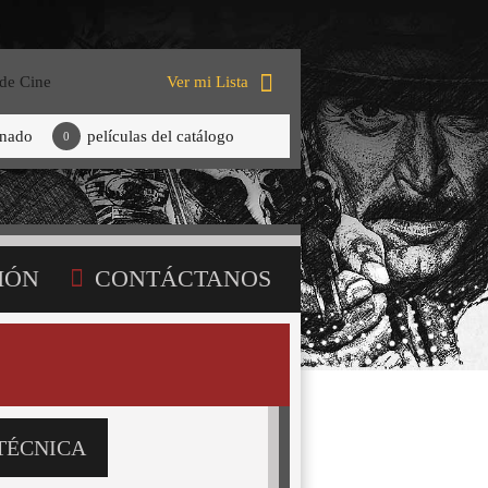
 de Cine
Ver mi Lista
onado
películas del catálogo
0
IÓN
CONTÁCTANOS
TÉCNICA