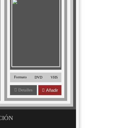
Formato
DVD
VHS
Detalles
Añadir
CIÓN