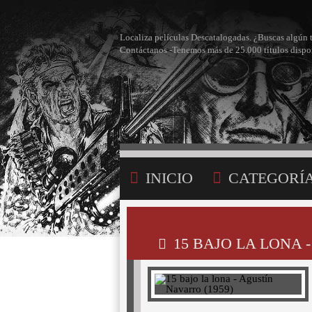
Localiza películas Descatalogadas. ¿Buscas algún 
Contáctanos -Tenemos más de 25.000 títulos dispo
INICIO
CATEGORÍ
BÚSQUEDA
MI LI
15 BAJO LA LONA 