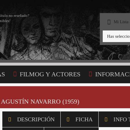
título no reseñado?
nibles!
Mi Lista
Has selecci
AS
FILMOG Y ACTORES
INFORMAC
STA
- AGUSTÍN NAVARRO (1959)
DESCRIPCIÓN
FICHA
INFO 