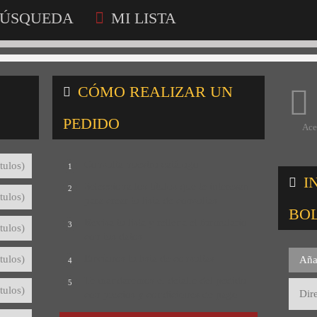
ÚSQUEDA
MI LISTA
CÓMO REALIZAR UN
PEDIDO
Ace
Consulta nuestro catálogo
tulos)
1
I
Selecciona los títulos que te interesan
2
tulos)
para crear tu lista de consultas
BO
Revisa tu lista y rellena el formulario
3
tulos)
con tus datos
Envíanos tu lista de consultas
tulos)
Aña
4
Te mandaremos el detalle del pedido
5
tulos)
con precios y condiciones de pago