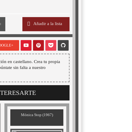
o
Añadir a la lista
OOGLE+
ión en castellano. Crea tu propia
púntate sin falta a nuestro
NTERESARTE
Mónica Stop (1967)