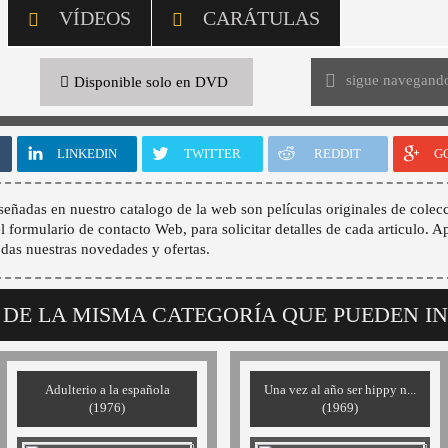
VÍDEOS
CARÁTULAS
sigue navegand
Disponible solo en DVD
LINKEDIN
TWITTER
REDDIT
G
señadas en nuestro catalogo de la web son películas originales de colecc
 el formulario de contacto Web, para solicitar detalles de cada articulo. A
odas nuestras novedades y ofertas.
 DE LA MISMA CATEGORÍA QUE PUEDEN I
Adulterio a la española
Una vez al año ser hippy n...
(1976)
(1969)