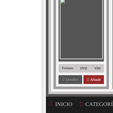
Formato
DVD
VHS
Detalles
Añadir
INICIO
CATEGORÍ