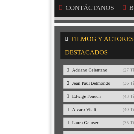
CONTÁCTANOS
B
FILMOG Y ACTORES
DESTACADOS
Adriano Celentano
(27 Tí
Jean Paul Belmondo
(36 Tí
Edwige Fenech
(43 Tí
Alvaro Vitali
(40 Tí
Laura Gemser
(35 Tí