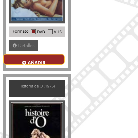
Formato
DVD
VHS
Detalles
AÑADIR
Historia de O (1975)