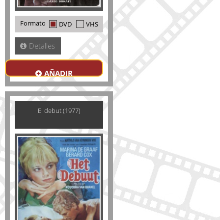
Formato
DVD
VHS
Detalles
AÑADIR
El debut (1977)