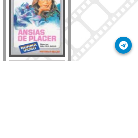
Formato
DVD
VHS
Detalles
AÑADIR