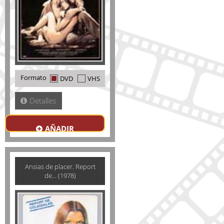
Formato
DVD
VHS
Detalles
AÑADIR
Ansias de placer. Report
de... (1978)