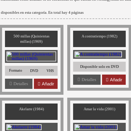
disponibles en esta categoría. En total hay 4 páginas
500 millas (Quinientas
A contratiempo (1982)
millas) (1969)
Disponible solo en DVD
Formato
DVD
VHS
Detalles
Añadir
Detalles
Añadir
Akelarre (1984)
Amar la vida (2001)