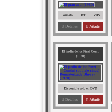
Formato
DVD
VHS
Detalles
Añadir
El jardín de los Finzi Con...
(1970)
Disponible solo en DVD
Detalles
Añadir