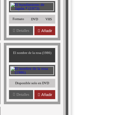
Formato
DVD
VHS
Detalles
Añadir
El nombre de la rosa (1986)
Disponible solo en DVD
Detalles
Añadir