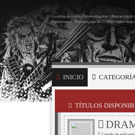
Localiza películas Descatalogadas. ¿Buscas algún 
Contáctanos -Tenemos más de 25.000 títulos dispo
INICIO
CATEGORÍ
BÚSQUEDA
MI LI
TÍTULOS DISPONIB
DRA
Listado de películas