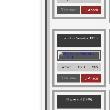
Detalles
Añadir
El árbol de Guernica (1975)
Formato
DVD
VHS
Detalles
Añadir
El gran azul (1980)