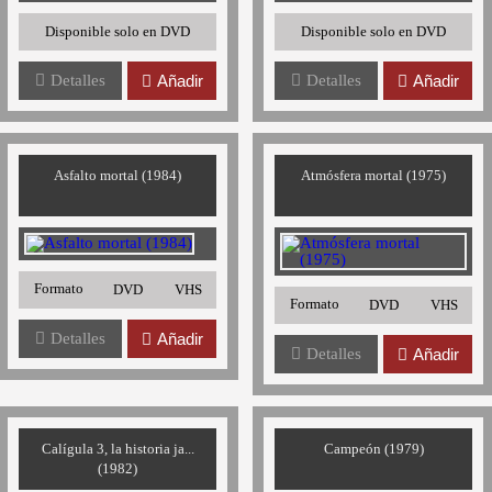
Disponible solo en DVD
Disponible solo en DVD
Detalles
Añadir
Detalles
Añadir
Asfalto mortal (1984)
Atmósfera mortal (1975)
Formato
DVD
VHS
Formato
DVD
VHS
Detalles
Añadir
Detalles
Añadir
Calígula 3, la historia ja...
Campeón (1979)
(1982)