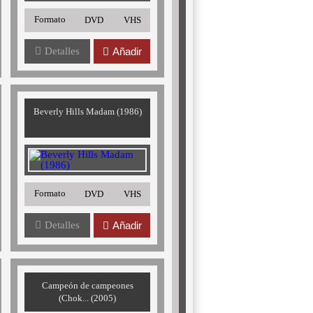
Formato
DVD
VHS
Detalles
Añadir
Beverly Hills Madam (1986)
Formato
DVD
VHS
Detalles
Añadir
Campeón de campeones
(Chok... (2005)