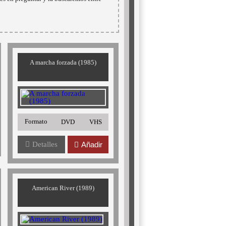
A marcha forzada (1985)
Formato
DVD
VHS
Detalles
Añadir
American River (1989)