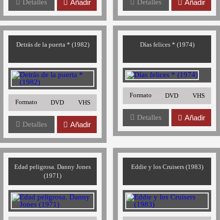
Detalles
Añadir
Detalles
Añadir
Detrás de la puerta * (1982)
Días felices * (1974)
Formato
DVD
VHS
Formato
DVD
VHS
Detalles
Añadir
Detalles
Añadir
Edad peligrosa. Danny Jones
Eddie y los Cruisers (1983)
(1971)