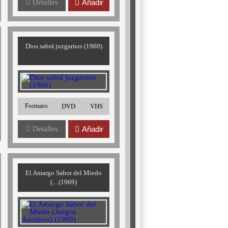
Detalles
Añadir
Dios sabrá juzgarnos (1960)
Formato
DVD
VHS
Detalles
Añadir
El Amargo Sabor del Miedo
(... (1969)