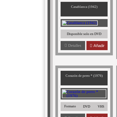
Casablanca (1942)
Disponible solo en DVD
Detalles
Añadir
Corazón de perro * (1976)
Formato
DVD
VHS