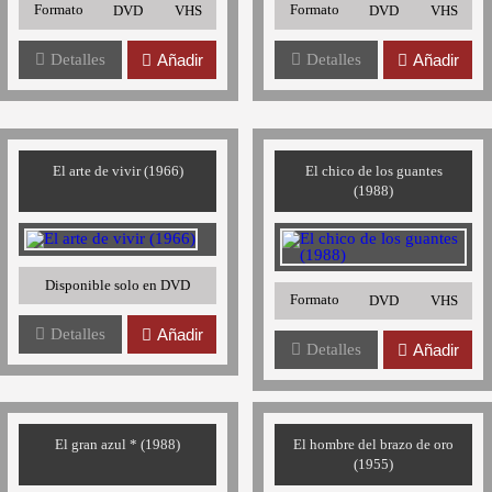
Formato
Formato
DVD
VHS
DVD
VHS
Detalles
Añadir
Detalles
Añadir
El arte de vivir (1966)
El chico de los guantes
(1988)
Disponible solo en DVD
Formato
DVD
VHS
Detalles
Añadir
Detalles
Añadir
El gran azul * (1988)
El hombre del brazo de oro
(1955)