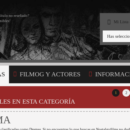
título no reseñado?
nibles!
Mi Lista
Has selecci
AS
FILMOG Y ACTORES
INFORMAC
STA
1
2
LES EN ESTA CATEGORÍA
MA
 clasificadas como Dramas. Si no encuentras lo que buscas en Nostalgyfilms no dud