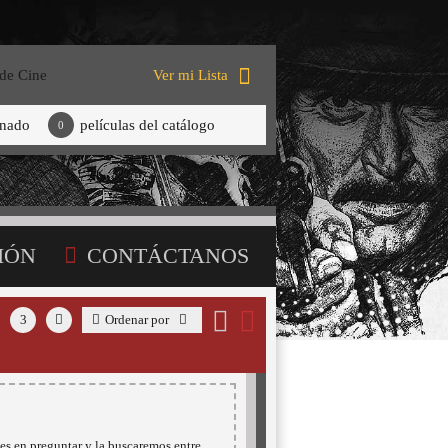
 de Cine
Ver mi Lista
onado
películas del catálogo
0
IÓN
CONTÁCTANOS
3
Ordenar por
es en preguntar y la buscaremos entre