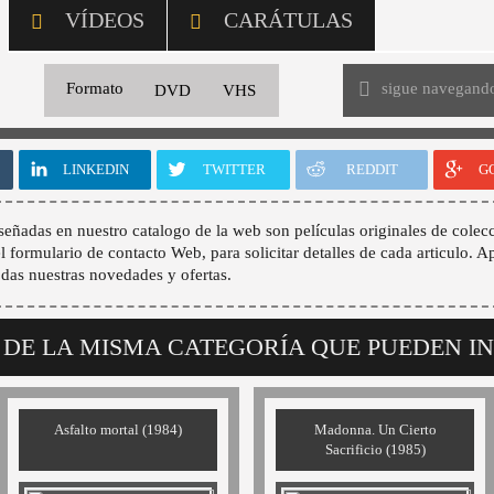
VÍDEOS
CARÁTULAS
sigue navegand
Formato
DVD
VHS
LINKEDIN
TWITTER
REDDIT
G
señadas en nuestro catalogo de la web son películas originales de colecc
 el formulario de contacto Web, para solicitar detalles de cada articulo. A
odas nuestras novedades y ofertas.
 DE LA MISMA CATEGORÍA QUE PUEDEN I
Asfalto mortal (1984)
Madonna. Un Cierto
Sacrificio (1985)