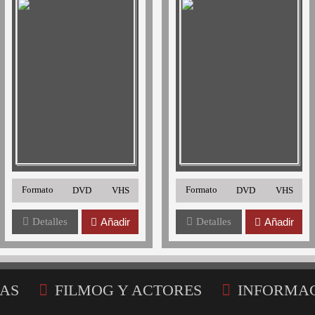
Formato
Formato
DVD
VHS
DVD
VHS
Detalles
Añadir
Detalles
Añadir
AS
FILMOG Y ACTORES
INFORMA