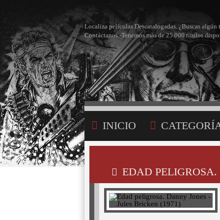
Localiza películas Descatalogadas. ¿Buscas algún 
Contáctanos -Tenemos más de 25.000 títulos dispo
INICIO
CATEGORÍ
BÚSQUEDA
MI LI
EDAD PELIGROSA. 