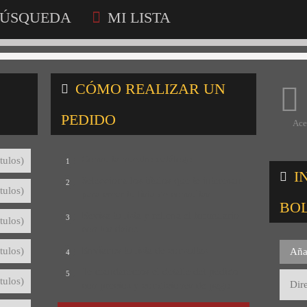
ÚSQUEDA
MI LISTA
CÓMO REALIZAR UN
PEDIDO
Ace
Consulta nuestro catálogo
tulos)
1
I
Selecciona los títulos que te interesan
2
tulos)
para crear tu lista de consultas
BO
Revisa tu lista y rellena el formulario
3
tulos)
con tus datos
Envíanos tu lista de consultas
tulos)
Aña
4
Te mandaremos el detalle del pedido
5
tulos)
con precios y condiciones de pago