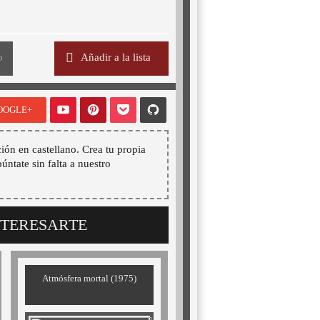
o
Añadir a la lista
OOGLE+
ión en castellano. Crea tu propia
púntate sin falta a nuestro
NTERESARTE
Atmósfera mortal (1975)