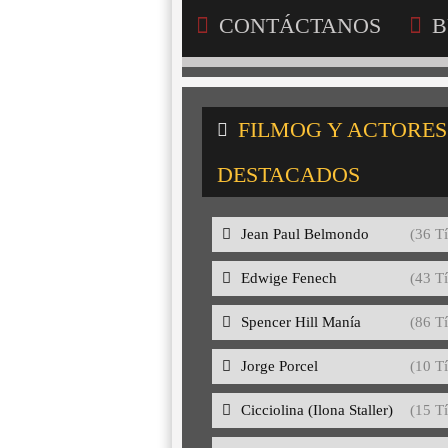
CONTÁCTANOS
B
FILMOG Y ACTORES
DESTACADOS
Jean Paul Belmondo
(36 Tí
Edwige Fenech
(43 Tí
Spencer Hill Manía
(86 Tí
Jorge Porcel
(10 Tí
Cicciolina (Ilona Staller)
(15 Tí