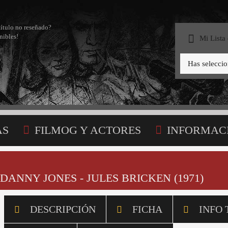
título no reseñado?
nibles!
Mi Lista
Has selecci
AS
FILMOG Y ACTORES
INFORMAC
STA
DANNY JONES - JULES BRICKEN (1971)
DESCRIPCIÓN
FICHA
INFO 