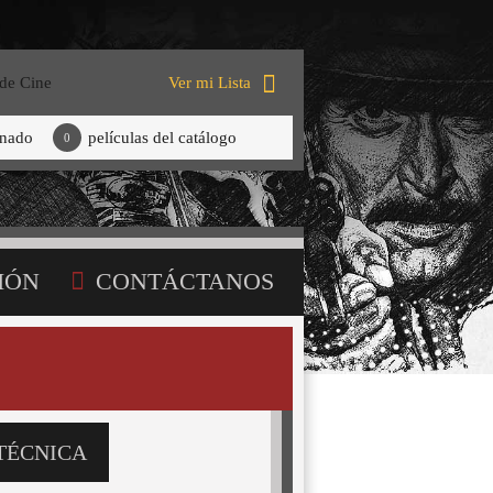
 de Cine
Ver mi Lista
onado
películas del catálogo
0
IÓN
CONTÁCTANOS
TÉCNICA