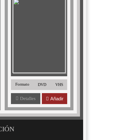
Formato
DVD
VHS
Detalles
Añadir
CIÓN