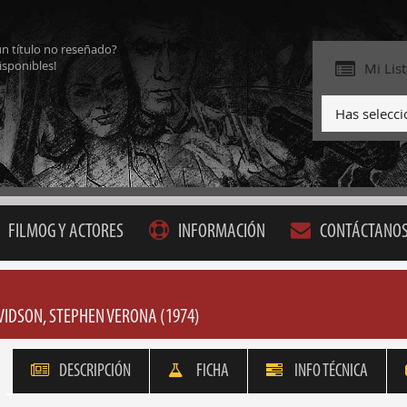
ún título no reseñado?
isponibles!
Mi Lis
Has selecc
FILMOG Y ACTORES
INFORMACIÓN
CONTÁCTANO
AVIDSON, STEPHEN VERONA (1974)
DESCRIPCIÓN
FICHA
INFO TÉCNICA