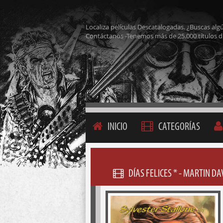
Localiza películas Descatalogadas. ¿Buscas alg
Contáctanos -Tenemos más de 25.000 títulos d
INICIO
CATEGORÍAS
DÍAS FELICES * - MARTIN D