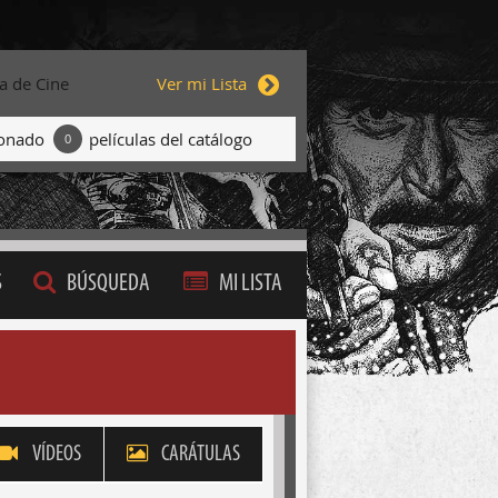
ta de Cine
Ver mi Lista
ionado
películas del catálogo
0
S
BÚSQUEDA
MI LISTA
VÍDEOS
CARÁTULAS