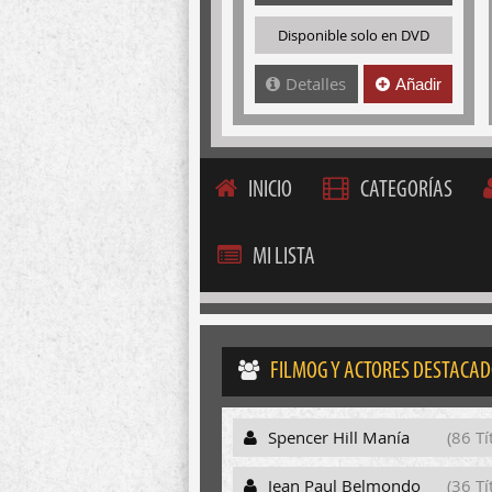
Disponible solo en DVD
Detalles
Añadir
INICIO
CATEGORÍAS
MI LISTA
FILMOG Y ACTORES DESTACA
Spencer Hill Manía
(86 Tí
Jean Paul Belmondo
(36 Tí