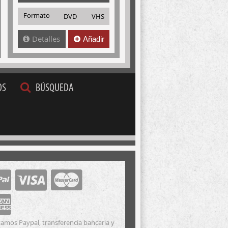
Formato
DVD
VHS
Detalles
Añadir
OS
BÚSQUEDA
amos Paypal, transferencia bancaria y