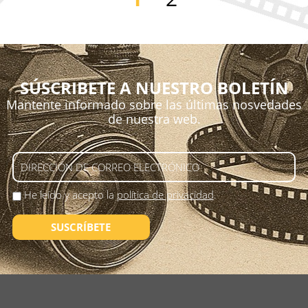
SÚSCRIBETE A NUESTRO BOLETÍN
Mantente informado sobre las últimas nosvedades
de nuestra web.
He leído y acepto la
política de privacidad
.
SUSCRÍBETE