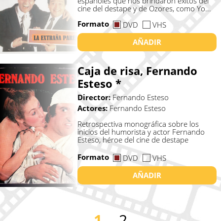
españoles que nos brindaron éxitos del
cine del destape y de Ozores, como Yo...
Formato
DVD
VHS
AÑADIR
Caja de risa, Fernando
Esteso *
Director:
Fernando Esteso
Actores:
Fernando Esteso
Retrospectiva monográfica sobre los
inicios del humorista y actor Fernando
Esteso, héroe del cine de destape
Formato
DVD
VHS
AÑADIR
1
2