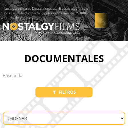
Localiza películas Descatalogadas. ¿Buscas algún título
no reseñado? Contáctanos -Tenemos más de 25.000
títulos disponibles!
DOCUMENTALES
FILTROS