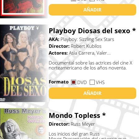
AÑADIR
Playboy Diosas del sexo *
AKA:
Playboy: Sizzling Sex Stars
Director:
Robert Kubilos
Actores:
Asia Carrera, Valer...
Documental sobre las actrices del cine X
norteamericano de los años noventa.
Formato
DVD
VHS
AÑADIR
Mondo Topless *
Director:
Russ Meyer
Los inicios del gran Russ
Meyer.Presentación del universo que