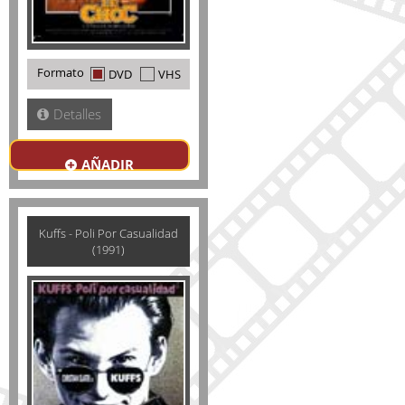
Formato
DVD
VHS
Detalles
AÑADIR
Kuffs - Poli Por Casualidad
(1991)