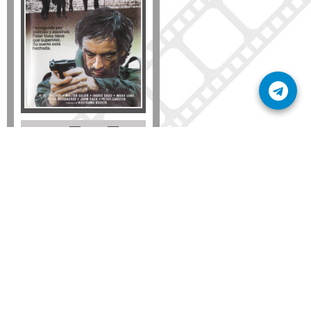
Formato
DVD
VHS
Detalles
AÑADIR
SÚSCRIBETE A NUESTRO BOLETÍN