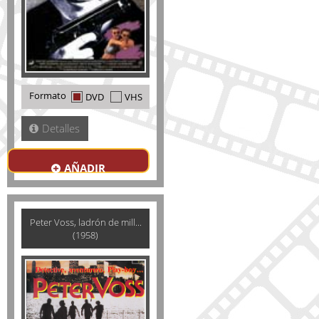
Formato
DVD
VHS
Detalles
AÑADIR
Peter Voss, ladrón de mill...
(1958)